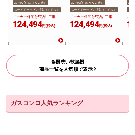
33~40点（約4~5人分）
33~40点（約4~5人分）
33
スライドオープン浅型（ミドル）
スライドオープン浅型（ミドル）
スラ
メーカー保証付!商品+工事
メーカー保証付!商品+工事
メー
124,494
124,494
12
円(税込)
円(税込)
食器洗い乾燥機
商品一覧を人気順で表示
ガスコンロ人気ランキング