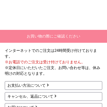
【注文商品】エアコン・クーラー 【注
文時期】2026年06月頃
【このショップを選んだ理由は？】
価格と評価が良かったから。
お買い物の際にご確認ください
【注文からどのくらいで届きましたか？】
二週間ほどです。
インターネットでのご注文は24時間受け付けておりま
す。
【その他感想・コメント】
※お電話でのご注文は受け付けておりません。
工事対応は、１０点満点の３．５点。マイナス
※定休日にいただいたご注文、お問い合わせ等は、休み
１．５点は、少々工事が雑。
明けの対応となります。
過去の業者で一番最低。良かった点は、ただ一
つ、愛想が良かったこと。
お支払い方法について
最初から名刺の提示も無く、どこの業者で名前が
なにかも分からない。少々不安である。
キャンセル、返品について
工事後は、初期設定や取り扱いの説明もなく、慌