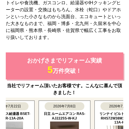
トイレや食洗機、ガスコンロ、給湯器やIHクッキングヒ
ーターの設置・交換はもちろん、水栓（蛇口）やドアホ
ンといった小さなものから洗面台、エコキュートといっ
た大きなものまで、福岡・博多・北九州・久留米を中心
に福岡県・熊本県・長崎県・佐賀県で幅広く工事をお取
り扱いしております。
おかげさまでリフォーム実績
5
万件突破！
当社でリフォーム頂いたお客様です。こんなに喜んで頂
きました！
年7月22日
2026年7月8日
2026年7月8日
給湯器 BSET-
日立 ルームエアコン RAS-
リンナイ ビルトインコ
-13A-20A
AJ2225S-W-KJ
RHS72W38M15RCST
13A-KJ