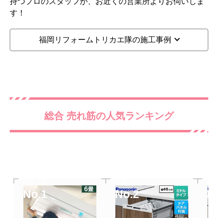
持つプロのスタッフが、お近くの営業所よりお伺いしま
す！
福岡リフォームトリカエ隊の施工事例
総合 売れ筋の人気ランキング
当店人気
当店人気
当
No.1
No.2
N