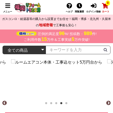
0
カート
メニュー
ヘルプ
閲覧履歴
ログイン/登録
ガスコンロ・給湯器等の購入から設置までお任せ！福岡・博多・北九州・久留米
地域密着
の
で工事後も安心！
96
989
圧倒的満足度
%! 投稿数：
件!
15
5
ご利用件数
万件＆工事実績
万件突破!