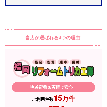
更を考えており、量販店へ行ったところ2口のもの
は需要が少なく製品によっては割高になるとのこ
とで3口を進められました。
そこで、福岡リフォームトリカエ隊で探したとこ
ろ、希望した製品が量販店よりかなり安い価格で
あったので購入いたしました。
当店が選ばれる4つの理由!
【注文からどのくらいで届きましたか？】
1週間程度
【その他感想・コメント】
製品価格もですが、設置や保証なども充実してい
るので、今後も頼りになるショップの一つです。
地域密着＆実績で安心！
JodyH
さん
2026年7月3日 19:01
15
万件
ご利用件数
欲しい商品をスムーズに注文できましたか？