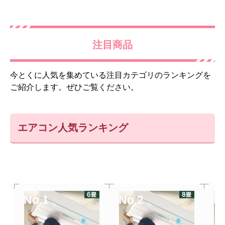
注目商品
今とくに人気を集めている注目カテゴリのランキングを
ご紹介します。ぜひご覧ください。
エアコン人気ランキング
当店人気
当店人気
当
No.1
No.2
N