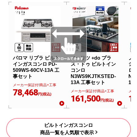
当店人気
当店人気
当
No.1
No.2
N
パロマ リプラ ビルト
ノーリツ +do プラ
ノー
インガスコンロ PD-
ス・ドゥ ビルトイン
シ
509WS-60CV-13A 工
コンロ
ロ
事セット
N3WS9KJTKSTED-
N3
13A 工事セット
13
メーカー保証付!商品+工事
78,468
メーカー保証付!商品+工事
メー
円(税込)
161,500
13
円(税込)
ビルトインガスコンロ
商品一覧を人気順で表示