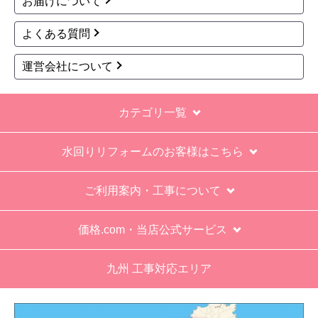
お届けについて
てて引き上げる感じ。
よくある質問
保障期間の説明もHPとは違った。８年保証にして
いるがメーカー保証が３年追加になり１１年と説
運営会社について
明があった。HPにはメーカー保証期間も８年に含
むとなっていたが、どちらが正しいか分からな
カテゴリ一覧
い。
エアコン設置場所が２階だったので、どう考えて
水回りリフォームのお客様はこちら
も一人でかなえられる体力があると思えない、腰
が悪かったが室外機の荷揚げを手伝った。もし、
ご利用案内・工事について
客先が高齢の女性だったらどうしたのか疑問。
エアコン専門の担当べつにもう一人来て欲しかっ
価格.com・当店公式サービス
た。
九州 工事対応エリア
工事業者からの連絡は電話かメールとなっていた
が、登録したメールアドレスではなく、ショート
メールだとは知らず、確認できなかった。