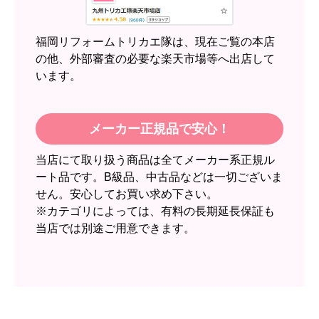
2週間
【その他感想・コメント】
福岡リフォームトリカエ隊は、現在ご覧の本店
の他、外部審査の必要な楽天市場等へ出店して
います。
スイートポテト頭
さん
2026年6月30日 23:50
欲しい商品をスムーズに注文できましたか？
メーカー正規品で安心！
はい
当店にて取り扱う商品は全てメーカー系正規ル
ショップからの連絡や対応は適切でしたか？
ート品です。B級品、中古品などは一切ございま
無回答
せん。安心してお買い求め下さい。
予定の期日までに商品が届きましたか？
※カテゴリによっては、有料の長期延長保証も
当店では別途ご用意できます。
はい
商品の梱包は必要十分なものでしたか？
はい
またこのショップを利用したいですか？
いいえ