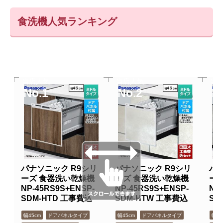
食洗機人気ランキング
当店人気
当店人気
当
No.1
No.2
N
パナソニック R9シリ
パナソニック R9シリ
パナ
ーズ 食器洗い乾燥機
ーズ 食器洗い乾燥機
ー
NP-45RS9S+ENSP-
NP-45RS9S+ENSP-
NP
SDM-HTD 工事費込
SDM-HTW 工事費込
SD
幅45cm
ドアパネルタイプ
幅45cm
ドアパネルタイプ
幅45