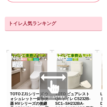
トイレ人気ランキング
当店人気
当店人気
当
No.1
No.2
N
TOTO ZJ1シリーズ ウ
TOTO ピュアレスト
LI
ォシュレット一体形便
QR トイレ CS232B-
トイ
器 HVシリーズの後継
SC1--SH232BA-
DT-