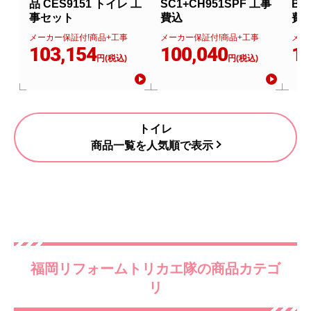
品 CES9151 トイレ 工
SC1+CH951SPF 工事
BN
事セット
費込
費
メーカー保証付!商品+工事
メーカー保証付!商品+工事
メー
103,154
100,040
11
円(税込)
円(税込)
トイレ
商品一覧を人気順で表示
福岡リフォームトリカエ隊の商品カテゴ
リ