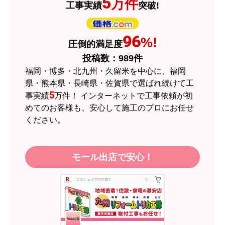
5
万件
工事実績
突破!
はい
ショップからの連絡や対応は適切でしたか？
はい
96
%!
圧倒的満足度
予定の期日までに商品が届きましたか？
投稿数：
989
件
はい
福岡・博多・北九州・久留米を中心に、福岡
商品の梱包は必要十分なものでしたか？
県・熊本県・長崎県・佐賀県で選ばれ続けて工
5
事実績
万件！ インターネットで工事依頼が初
はい
めてのお客様も、安心して施工のプロにお任せ
またこのショップを利用したいですか？
ください。
はい
【注文商品】エアコン・クーラー 【注
モール出店で安心！
文時期】2026年05月頃（モバイルから）
【このショップを選んだ理由は？】
近隣のショップでしっかりやってくれそうだった
から！
【注文からどのくらいで届きましたか？】