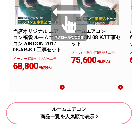
当店オリジナル エア
ルームエアコン
ル
コン福袋 ルームエア
AIRCON-08-KJ工事セ
AI
コン AIRCON-2017-
ット
ッ
06-AR-KJ 工事セット
メーカー保証付!商品+工事
メー
75,600
67
メーカー保証付!商品+工事
円(税込)
68,800
円(税込)
ルームエアコン
商品一覧を人気順で表示