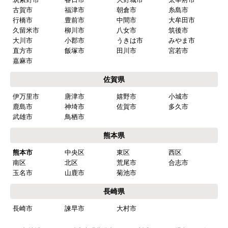
はい
古賀市
福津市
朝倉市
糸島市
行橋市
豊前市
中間市
大牟田市
商品の梱包は必要十分なものでしたか？
久留米市
柳川市
八女市
筑後市
はい
大川市
小郡市
うきは市
みやま市
直方市
飯塚市
田川市
宮若市
またこのショップを利用したいですか？
嘉麻市
はい
佐賀県
【注文商品】食器洗い機(食洗機) 【注
伊万里市
唐津市
嬉野市
小城市
文時期】2026年03月頃（モバイルから）
鹿島市
神埼市
佐賀市
多久市
武雄市
鳥栖市
【このショップを選んだ理由は？】
熊本県
商品価格がお手頃だった
熊本市
中央区
東区
西区
【注文からどのくらいで届きましたか？】
南区
北区
荒尾市
合志市
忘れました
玉名市
山鹿市
菊池市
長崎県
【その他感想・コメント】
長崎市
諫早市
大村市
工事は土曜日に申し込んだが、
商品が事前郵送で受取日の時間指定ができなかっ