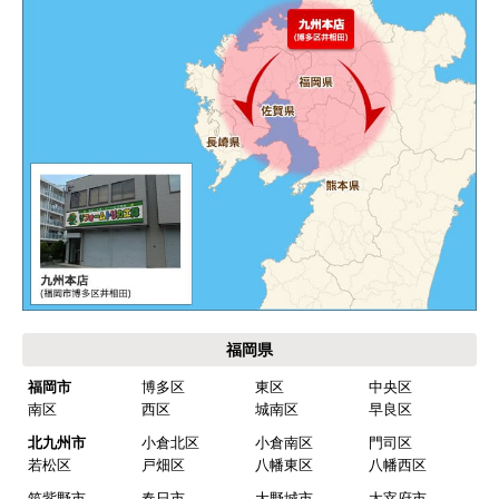
エアコンが２００V対応型だが、同じ２００Vでも
業務用なのでコンセントの形状が違い、途中で工
事業者が買いに行く始末。注文時に形状の確認も
して欲しい。
別の部屋もお願いしたいと考えていたが、少々不
安があり要検討。
akagenoane
さん
2026年4月18日 21:30
欲しい商品をスムーズに注文できましたか？
福岡県
はい
福岡市
博多区
東区
中央区
南区
西区
城南区
早良区
ショップからの連絡や対応は適切でしたか？
はい
北九州市
小倉北区
小倉南区
門司区
若松区
戸畑区
八幡東区
八幡西区
予定の期日までに商品が届きましたか？
筑紫野市
春日市
大野城市
太宰府市