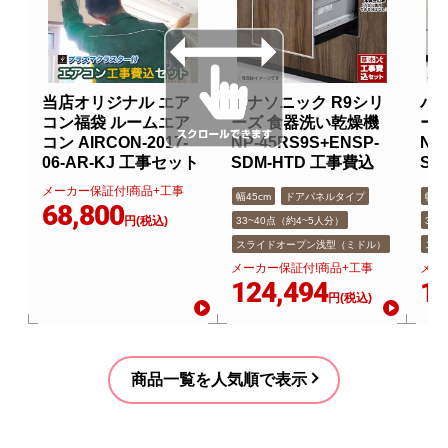
当店オリジナル エア
パナソニック R9シリ
パナ
コン福袋 ルームエア
ーズ 食器洗い乾燥機
ー
コン AIRCON-2017-
NP-45RS9S+ENSP-
NP
06-AR-KJ 工事セット
SDM-HTD 工事費込
SD
メーカー保証付!商品+工事
幅45cm
ドアパネルタイプ
幅45
68,800
円(税込)
33~40点（約4~5人分）
33
スライドオープン浅型（ミドル）
スラ
メーカー保証付!商品+工事
メー
124,494
12
円(税込)
商品一覧を人気順で表示