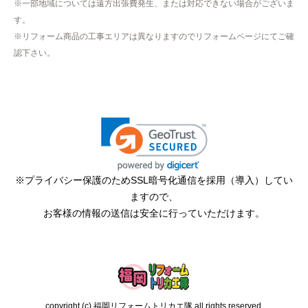
※一部地域については遠方出張費発生、または対応できない場合がございま
たので、仕事を1日休まなければならなかった。
す。
※リフォーム商品の工事エリアは異なりますのでリフォームページにてご確
認下さい。
hisahisa229
さん
2026年4月12日 22:19
欲しい商品をスムーズに注文できましたか？
はい
ショップからの連絡や対応は適切でしたか？
無回答
※プライバシー保護のためSSL暗号化通信を採用（導入）してい
予定の期日までに商品が届きましたか？
ますので、
はい
お客様の情報の送信は安全に行っていただけます。
商品の梱包は必要十分なものでしたか？
はい
またこのショップを利用したいですか？
はい
copyright (c) 福岡リフォームトリカエ隊 all rights reserved.