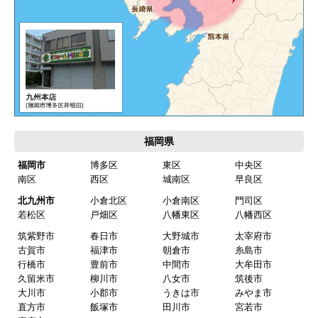
福岡県
福岡市
博多区
東区
中央区
南区
西区
城南区
早良区
北九州市
小倉北区
小倉南区
門司区
若松区
戸畑区
八幡東区
八幡西区
筑紫野市
春日市
大野城市
太宰府市
古賀市
福津市
朝倉市
糸島市
行橋市
豊前市
中間市
大牟田市
久留米市
柳川市
八女市
筑後市
大川市
小郡市
うきは市
みやま市
直方市
飯塚市
田川市
宮若市