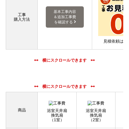
基本工事内容
工事
＆追加工事費
購入方法
を確認する
見積依頼はこ
商品
浴室天井扇
浴室天井扇
浴
換気扇
換気扇
（1室）
（2室）