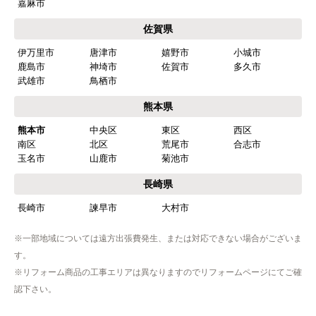
嘉麻市
佐賀県
伊万里市
唐津市
嬉野市
小城市
鹿島市
神埼市
佐賀市
多久市
武雄市
鳥栖市
熊本県
熊本市
中央区
東区
西区
南区
北区
荒尾市
合志市
玉名市
山鹿市
菊池市
長崎県
長崎市
諫早市
大村市
※一部地域については遠方出張費発生、または対応できない場合がございま
す。
※リフォーム商品の工事エリアは異なりますのでリフォームページにてご確
認下さい。