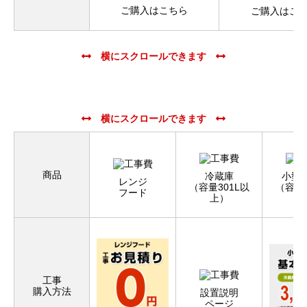
ご購入はこちら
ご購入はこ
商品
冷蔵庫
小型
レンジ
（容量301L以
（容量3
フード
上）
下
工事
購入方法
設置説明
ページ