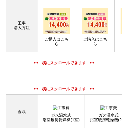
工事
購入方法
ご購入はこち
ご購入はこち
ご
ら
ら
商品
ガス温水式
ガス温水式
浴室暖房乾燥機(1室)
浴室暖房乾燥機(2室)