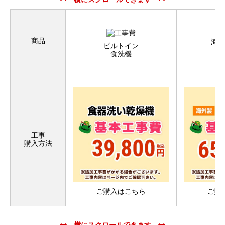
商品
海外
ビルトイン
ビ
食洗機
工事
購入方法
ご購入はこちら
ご購