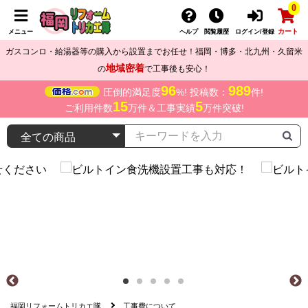
0
カート
メニュー
ヘルプ
閲覧履歴
ログイン/登録
ガスコンロ・給湯器等の購入から設置までお任せ！福岡・博多・北九州・久留米
地域密着
の
で工事後も安心！
96
989
圧倒的満足度
%! 投稿数：
件!
15
5
ご利用件数
万件＆工事実績
万件突破!
福岡リフォームトリカエ隊
工事費について