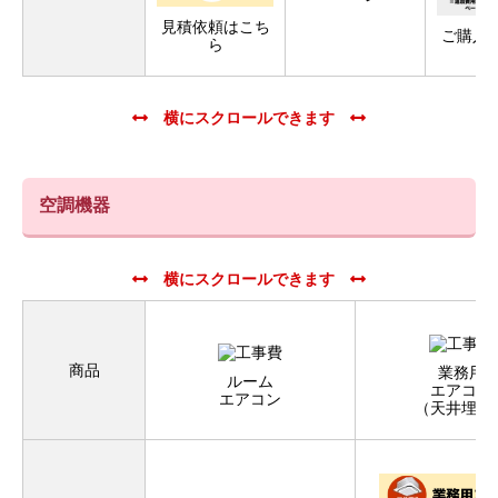
見積依頼はこち
ご購入
ら
空調機器
商品
業務用
ルーム
エアコン
エアコン
（天井埋込