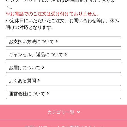
ホシザキ
ホシザキ
商品コード
：IM-230N
商品コード
：IM-115WP
キューブアイスメーカ
キューブアイスメーカ
ー 業務用製氷機 IM-230
ー Pタイプ 業務用製氷
N
機 IM-115WP
578,863
587,301
円(税込)
円(税込)
商品詳細はこちら
商品詳細はこちら
1
2
3
4
次へ