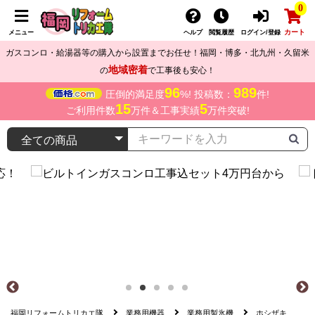
0
カート
メニュー
ヘルプ
閲覧履歴
ログイン/登録
ガスコンロ・給湯器等の購入から設置までお任せ！福岡・博多・北九州・久留米
地域密着
の
で工事後も安心！
96
989
圧倒的満足度
%! 投稿数：
件!
15
5
ご利用件数
万件＆工事実績
万件突破!
福岡リフォームトリカエ隊
業務用機器
業務用製氷機
ホシザキ