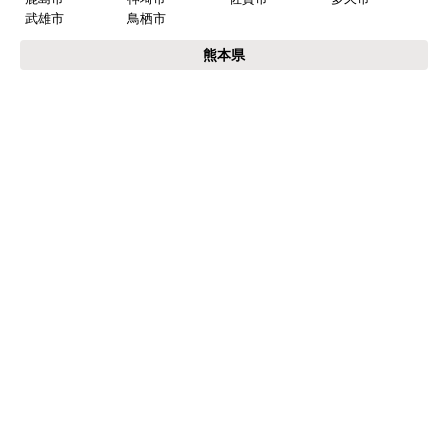
福岡県
福岡市
博多区
東区
中央区
南区
西区
城南区
早良区
北九州市
小倉北区
小倉南区
門司区
若松区
戸畑区
八幡東区
八幡西区
筑紫野市
春日市
大野城市
太宰府市
古賀市
福津市
朝倉市
糸島市
行橋市
豊前市
中間市
大牟田市
久留米市
柳川市
八女市
筑後市
大川市
小郡市
うきは市
みやま市
直方市
飯塚市
田川市
宮若市
嘉麻市