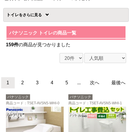
トイレ
を
パナソニック トイレの商品一覧
159件
の商品が見つかりました
1
2
3
4
5
...
次へ
最後へ
パナソニック
パナソニック
商品コード
：TSET-AVSN5-WHI-0
商品コード
：TSET-AVSN5-WHI-1