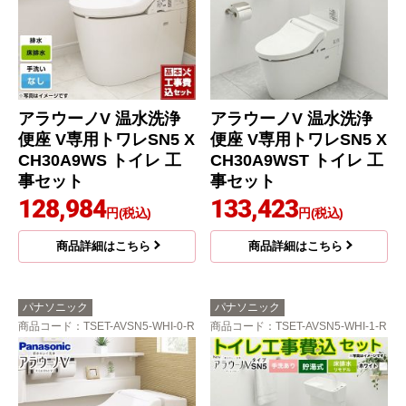
アラウーノV 温水洗浄
アラウーノV 温水洗浄
便座 V専用トワレSN5 X
便座 V専用トワレSN5 X
CH30A9WS トイレ 工
CH30A9WST トイレ 工
事セット
事セット
128,984
133,423
円(税込)
円(税込)
商品詳細はこちら
商品詳細はこちら
パナソニック
パナソニック
商品コード
：TSET-AVSN5-WHI-0-R
商品コード
：TSET-AVSN5-WHI-1-R