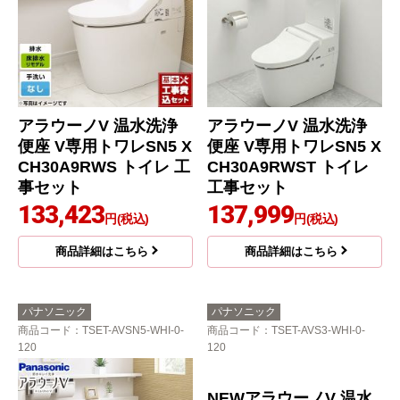
アラウーノV 温水洗浄
アラウーノV 温水洗浄
便座 V専用トワレSN5 X
便座 V専用トワレSN5 X
CH30A9RWS トイレ 工
CH30A9RWST トイレ
事セット
工事セット
133,423
137,999
円(税込)
円(税込)
商品詳細はこちら
商品詳細はこちら
パナソニック
パナソニック
商品コード
：TSET-AVSN5-WHI-0-
商品コード
：TSET-AVS3-WHI-0-
120
120