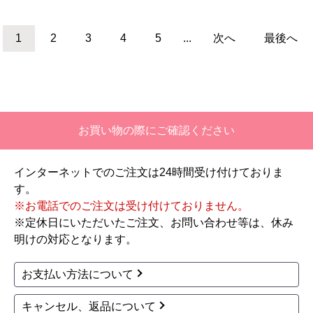
パナソニック
パナソニック
商品コード
：TSET-AS1-WHI-120
商品コード
：TSET-AUN2-WHI
アラウーノ S160シリー
全自動おそうじトイレ
ズ タイプ1K トイレ XC
アラウーノL150 タンク
H1601PWSK 工事費込
レス トイレ XCH1502W
SNK 工事セット
タンクレストイレ
壁排水120mm
227,196
壁リモコン
手洗い無
フチレス
円(税込)
節水大4.8L
汚れにくい便器
商品詳細はこちら
おしり洗浄
脱臭
自動洗浄
アプリ対応
オート開閉
164,700
円(税込)
商品詳細はこちら
1
2
3
4
5
...
次へ
最後へ