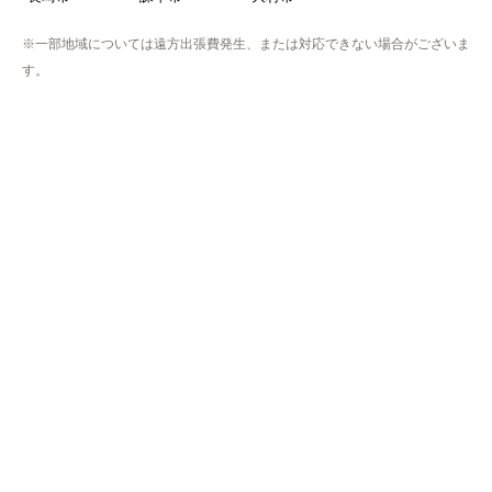
久留米市
柳川市
八女市
筑後市
大川市
小郡市
うきは市
みやま市
直方市
飯塚市
田川市
宮若市
嘉麻市
佐賀県
伊万里市
唐津市
嬉野市
小城市
鹿島市
神埼市
佐賀市
多久市
武雄市
鳥栖市
熊本県
熊本市
中央区
東区
西区
南区
北区
荒尾市
合志市
玉名市
山鹿市
菊池市
長崎県
長崎市
諫早市
大村市
※一部地域については遠方出張費発生、または対応できない場合がございま
す。