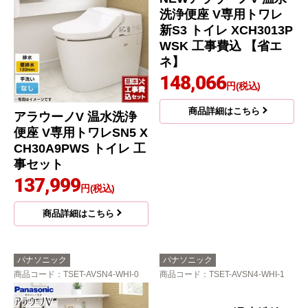
アラウーノV 温水洗浄
NEWアラウーノV 温水
便座 V専用トワレSN5 X
洗浄便座 V専用トワレ
CH30A9PWS トイレ 工
新S3 トイレ XCH3013P
事セット
WSK 工事費込 【省エ
ネ】
137,999
円(税込)
148,066
円(税込)
商品詳細はこちら
商品詳細はこちら
パナソニック
パナソニック
商品コード
：TSET-AVSN4-WHI-0
商品コード
：TSET-AVSN4-WHI-1