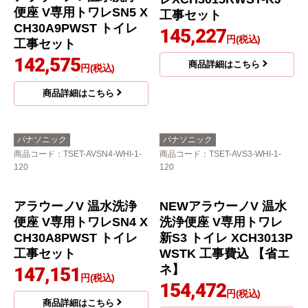
パナソニック
パナソニック
商品コード
：XCH3015RWS-KJ
商品コード
：XCH3015WST-KJ
NEWアラウーノV トイ
NEWアラウーノV トイ
レXCH3015RWS-KJ 工
レXCH3015WST-KJ 工
事セット
事セット
136,659
138,587
円(税込)
円(税込)
商品詳細はこちら
商品詳細はこちら
パナソニック
パナソニック
商品コード
：TSET-AVSN5-WHI-1-
商品コード
：XCH3015RWST-KJ
120
NEWアラウーノV トイ
アラウーノV 温水洗浄
レXCH3015RWST-KJ
便座 V専用トワレSN5 X
工事セット
CH30A9PWST トイレ
145,227
円(税込)
工事セット