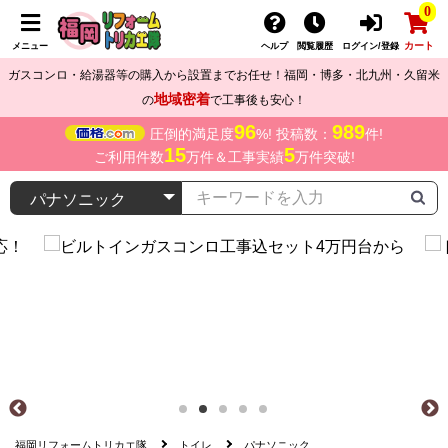
0
カート
メニュー
ヘルプ
閲覧履歴
ログイン/登録
ガスコンロ・給湯器等の購入から設置までお任せ！福岡・博多・北九州・久留米
地域密着
の
で工事後も安心！
96
989
圧倒的満足度
%! 投稿数：
件!
15
5
ご利用件数
万件＆工事実績
万件突破!
福岡リフォームトリカエ隊
トイレ
パナソニック