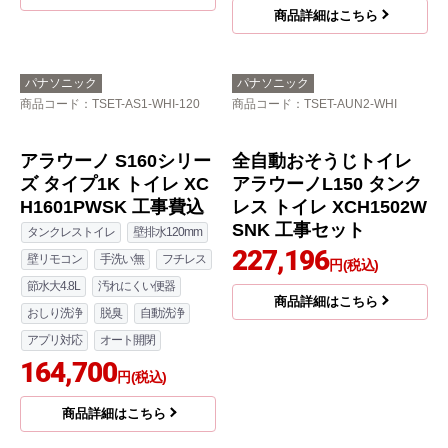
142,575
商品詳細はこちら
円(税込)
商品詳細はこちら
パナソニック
パナソニック
商品コード
：TSET-AVSN4-WHI-1-
商品コード
：TSET-AVS3-WHI-1-
120
120
アラウーノV 温水洗浄
NEWアラウーノV 温水
便座 V専用トワレSN4 X
洗浄便座 V専用トワレ
CH30A8PWST トイレ
新S3 トイレ XCH3013P
工事セット
WSTK 工事費込 【省エ
ネ】
147,151
円(税込)
154,472
円(税込)
商品詳細はこちら
商品詳細はこちら