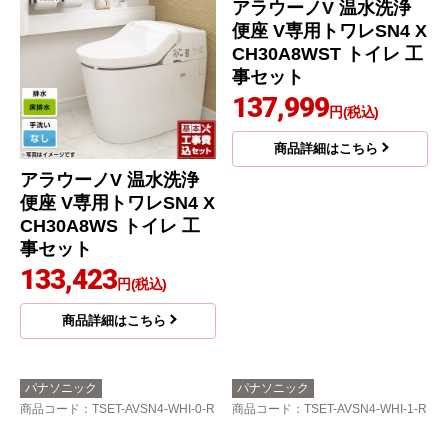
アラウーノV 温水洗浄
アラウーノV 温水洗浄
便座 V専用トワレSN4 X
便座 V専用トワレSN4 X
CH30A8WS トイレ 工
CH30A8WST トイレ 工
事セット
事セット
133,423
137,999
円(税込)
円(税込)
商品詳細はこちら
商品詳細はこちら
パナソニック
パナソニック
商品コード
：TSET-AVSN4-WHI-0-R
商品コード
：TSET-AVSN4-WHI-1-R