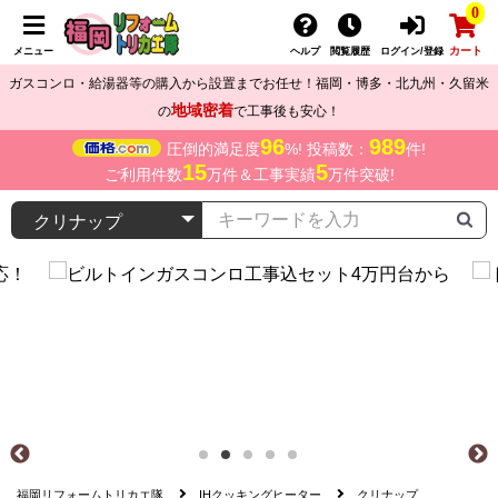
0
カート
メニュー
ヘルプ
閲覧履歴
ログイン/登録
ガスコンロ・給湯器等の購入から設置までお任せ！福岡・博多・北九州・久留米
地域密着
の
で工事後も安心！
96
989
圧倒的満足度
%! 投稿数：
件!
15
5
ご利用件数
万件＆工事実績
万件突破!
福岡リフォームトリカエ隊
IHクッキングヒーター
クリナップ