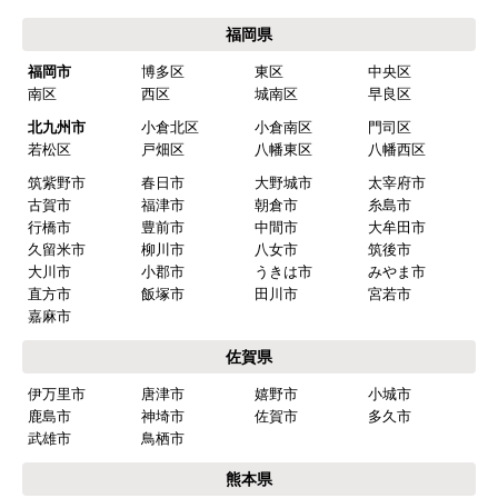
福岡県
福岡市
博多区
東区
中央区
南区
西区
城南区
早良区
北九州市
小倉北区
小倉南区
門司区
若松区
戸畑区
八幡東区
八幡西区
筑紫野市
春日市
大野城市
太宰府市
古賀市
福津市
朝倉市
糸島市
行橋市
豊前市
中間市
大牟田市
久留米市
柳川市
八女市
筑後市
大川市
小郡市
うきは市
みやま市
直方市
飯塚市
田川市
宮若市
嘉麻市
佐賀県
伊万里市
唐津市
嬉野市
小城市
鹿島市
神埼市
佐賀市
多久市
武雄市
鳥栖市
熊本県