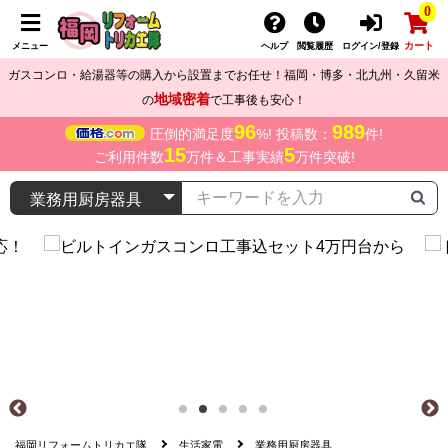
0
カート
メニュー
ヘルプ
閲覧履歴
ログイン/登録
ガスコンロ・給湯器等の購入から設置までお任せ！福岡・博多・北九州・久留米
地域密着
の
で工事後も安心！
96
989
圧倒的満足度
%! 投稿数：
件!
15
5
ご利用件数
万件＆工事実績
万件突破!
福岡リフォームトリカエ隊
生活家電
業務用厨房器具