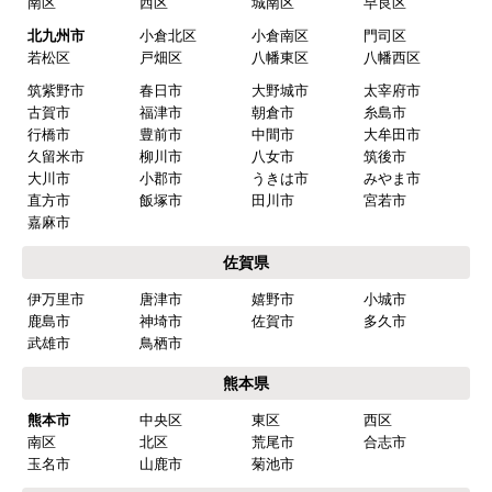
南区
西区
城南区
早良区
北九州市
小倉北区
小倉南区
門司区
若松区
戸畑区
八幡東区
八幡西区
筑紫野市
春日市
大野城市
太宰府市
古賀市
福津市
朝倉市
糸島市
行橋市
豊前市
中間市
大牟田市
久留米市
柳川市
八女市
筑後市
大川市
小郡市
うきは市
みやま市
直方市
飯塚市
田川市
宮若市
嘉麻市
佐賀県
伊万里市
唐津市
嬉野市
小城市
鹿島市
神埼市
佐賀市
多久市
武雄市
鳥栖市
熊本県
熊本市
中央区
東区
西区
南区
北区
荒尾市
合志市
玉名市
山鹿市
菊池市