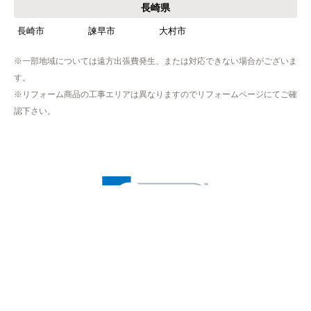
長崎県
長崎市
諫早市
大村市
※一部地域については遠方出張費発生、または対応できない場合がございま
す。
※リフォーム商品の工事エリアは異なりますのでリフォームページにてご確
認下さい。
※プライバシー保護のためSSL暗号化通信を採用（導入）してい
ますので、
お客様の情報の送信は安全に行っていただけます。