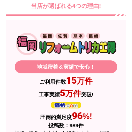
当店が選ばれる4つの理由!
地域密着＆実績で安心！
15
万件
ご利用件数
5
万件
工事実績
突破!
96
%!
圧倒的満足度
投稿数：
989
件