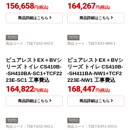
YBC-Z30S--DT-Z350-B
ーティ・トワレ トイレ
N8+CH951SPF 工事費
CS410B--SH410BA-SC
込
1+CH951SPF 工事費込
115,310
152,478
円(税込)
円(税込)
商品詳細はこちら
商品詳細はこちら
TOTO
TOTO
商品コード
：TSET-EX4-IVO-1
商品コード
：TSET-EX2-WHI-0
ピュアレストEX＋ビュ
ピュアレストEX＋BVシ