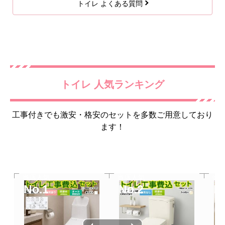
トイレ よくある質問
トイレ 人気ランキング
工事付きでも激安・格安のセットを多数ご用意しており
ます！
当店人気
当店人気
当
No.1
No.2
N