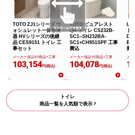
TOTO ZJ1シリーズ ウ
TOTO ピュアレスト
LI
ォシュレット一体形便
QR トイレ CS232B-
トイ
器 HVシリーズの後継
SC1--SH232BA-
DT-
品 CES9151 トイレ 工
SC1+CH951SPF 工事
BN
事セット
費込
費
メーカー保証付!商品+工事
メーカー保証付!商品+工事
メー
103,154
104,078
11
円(税込)
円(税込)
トイレ
商品一覧を人気順で表示