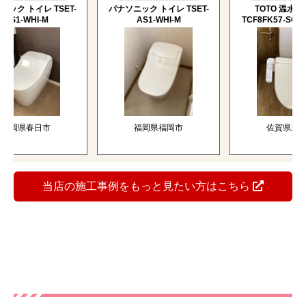
 トイレ TSET-
パナソニック トイレ TSET-
TOTO 温水洗浄便
1-WHI-M
AS1-WHI-M
TCF8FK57-SC1-SAL
岡県春日市
福岡県福岡市
佐賀県唐津市
当店の施工事例をもっと見たい方はこちら