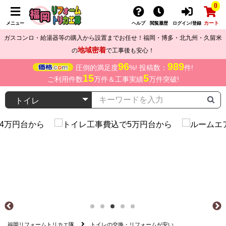
0
カート
メニュー
ヘルプ
閲覧履歴
ログイン/登録
ガスコンロ・給湯器等の購入から設置までお任せ！福岡・博多・北九州・久留米
地域密着
の
で工事後も安心！
96
989
圧倒的満足度
%! 投稿数：
件!
15
5
ご利用件数
万件＆工事実績
万件突破!
福岡リフォームトリカエ隊
トイレの交換・リフォームが安い