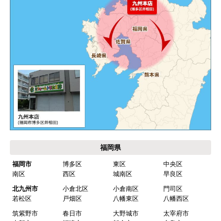
232,278
234,288
円(税込)
円(税込)
商品詳細はこちら
商品詳細はこちら
1
2
3
4
5
...
次へ
最後へ
お買い物の際にご確認ください
インターネットでのご注文は24時間受け付けておりま
す。
※お電話でのご注文は受け付けておりません。
※定休日にいただいたご注文、お問い合わせ等は、休み
明けの対応となります。