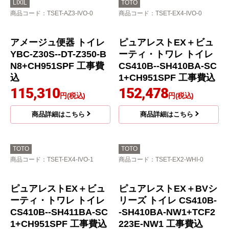
A-SC1+CH951SPF 工
リーズの後継品 CES91
事費込
51 トイレ 工事セット
100,040
103,154
円(税込)
円(税込)
商品詳細はこちら
商品詳細はこちら
LIXIL
TOTO
商品コード
：TSET-AZ3-IVO-0
商品コード
：TSET-EX4-IVO-0
アメージュ便器 トイレ
ピュアレストEX＋ビュ