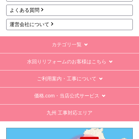
ピュアレストEX＋アプ
ピュアレストEX＋アプ
リコットF1A トイレ CS
リコット F2A トイレ C
410B--SH411BA-NW1+
S410B--SH410BA-NW1
TCF4714AK-NW1 工事
+TCF4724AK-NW1 工
費込
事費込
222,119
230,108
円(税込)
円(税込)
商品詳細はこちら
商品詳細はこちら
TOTO
TOTO
商品コード
：TSET-EX2A-IVO-0
商品コード
：TSET-EX2A-WHI-1
ピュアレストEX＋アプ
ピュアレストEX＋アプ
リコット F2A トイレ C
リコット F2A トイレ C
S410B--SH410BA-SC1
S410B--SH411BA-NW1
+TCF4724AK-SC1 工事
+TCF4724AK-NW1 工
費込
事費込