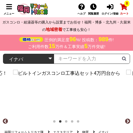
0
カート
メニュー
ヘルプ
閲覧履歴
ログイン/登録
ガスコンロ・給湯器等の購入から設置までお任せ！福岡・博多・北九州・久留米
地域密着
の
で工事後も安心！
96
989
圧倒的満足度
%! 投稿数：
件!
15
5
ご利用件数
万件＆工事実績
万件突破!
福岡リフォームトリカエ隊
エクステリア
物置
イナバ