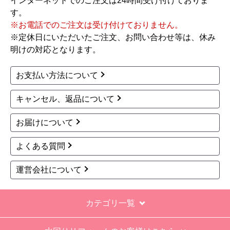
イナバ
イナバ
商品コード
：BJX-117D
商品コード
：BJX-097E
アイビーストッカー ド
アイビーストッカー ド
ア型収納庫 BJXタイプ
ア型収納庫 BJXタイプ
物置 BJX-117D
物置 BJX-097E
62,763
62,763
円(税込)
円(税込)
商品詳細はこちら
商品詳細はこちら
1
2
3
4
5
...
次へ
最後へ