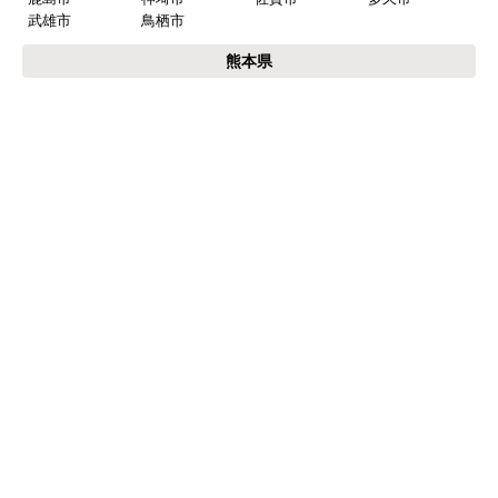
福岡県
福岡市
博多区
東区
中央区
南区
西区
城南区
早良区
北九州市
小倉北区
小倉南区
門司区
若松区
戸畑区
八幡東区
八幡西区
筑紫野市
春日市
大野城市
太宰府市
古賀市
福津市
朝倉市
糸島市
行橋市
豊前市
中間市
大牟田市
久留米市
柳川市
八女市
筑後市
大川市
小郡市
うきは市
みやま市
直方市
飯塚市
田川市
宮若市
嘉麻市