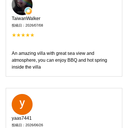
TaiwanWalker
投稿日：2026/07/08
An amazing villa with great sea view and
atmosphere, you can enjoy BBQ and hot spring
inside the villa
yaas7441
投稿日：2026/06/26