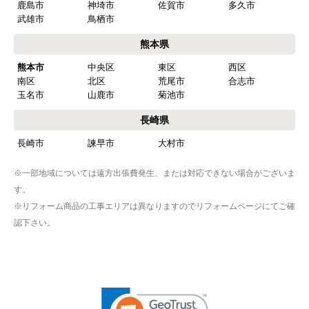
鹿島市
神埼市
佐賀市
多久市
武雄市
鳥栖市
熊本県
熊本市
中央区
東区
西区
南区
北区
荒尾市
合志市
玉名市
山鹿市
菊池市
長崎県
長崎市
諫早市
大村市
※一部地域については遠方出張費発生、または対応できない場合がございま
す。
※リフォーム商品の工事エリアは異なりますのでリフォームページにてご確
認下さい。