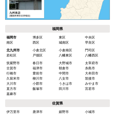
福岡県
福岡市
博多区
東区
中央区
南区
西区
城南区
早良区
北九州市
小倉北区
小倉南区
門司区
若松区
戸畑区
八幡東区
八幡西区
筑紫野市
春日市
大野城市
太宰府市
古賀市
福津市
朝倉市
糸島市
行橋市
豊前市
中間市
大牟田市
久留米市
柳川市
八女市
筑後市
大川市
小郡市
うきは市
みやま市
直方市
飯塚市
田川市
宮若市
嘉麻市
佐賀県
伊万里市
唐津市
嬉野市
小城市