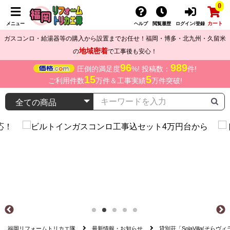
0
カート
メニュー
ヘルプ
閲覧履歴
ログイン/登録
ガスコンロ・給湯器等の購入から設置までお任せ！福岡・博多・北九州・久留米
地域密着
の
で工事後も安心！
96
989
圧倒的満足度
%! 投稿数：
件!
15
5
ご利用件数
万件＆工事実績
万件突破!
福岡リフォームトリカエ隊
最新情報・お知らせ
貸別荘「SolaVilla(そら