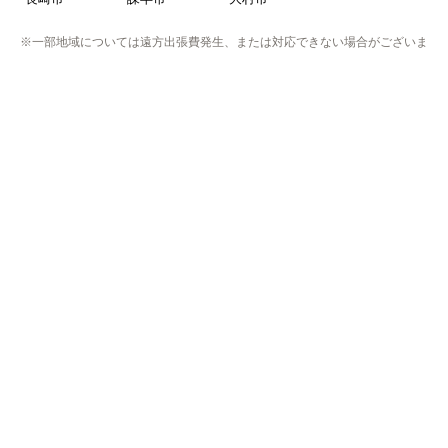
福岡市
博多区
東区
中央区
南区
西区
城南区
早良区
北九州市
小倉北区
小倉南区
門司区
若松区
戸畑区
八幡東区
八幡西区
筑紫野市
春日市
大野城市
太宰府市
古賀市
福津市
朝倉市
糸島市
行橋市
豊前市
中間市
大牟田市
久留米市
柳川市
八女市
筑後市
大川市
小郡市
うきは市
みやま市
直方市
飯塚市
田川市
宮若市
嘉麻市
佐賀県
伊万里市
唐津市
嬉野市
小城市
鹿島市
神埼市
佐賀市
多久市
武雄市
鳥栖市
熊本県
熊本市
中央区
東区
西区
南区
北区
荒尾市
合志市
玉名市
山鹿市
菊池市