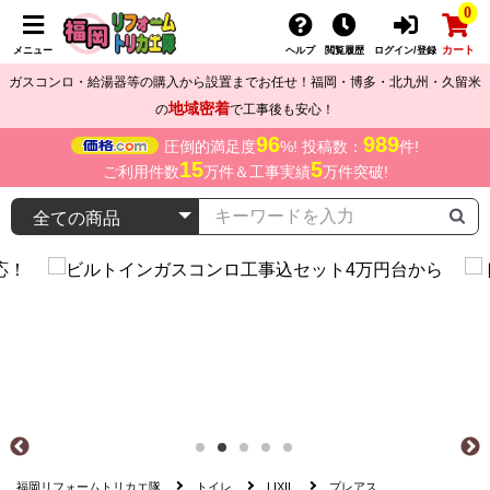
0
カート
メニュー
ヘルプ
閲覧履歴
ログイン/登録
ガスコンロ・給湯器等の購入から設置までお任せ！福岡・博多・北九州・久留米
地域密着
の
で工事後も安心！
96
989
圧倒的満足度
%! 投稿数：
件!
15
5
ご利用件数
万件＆工事実績
万件突破!
福岡リフォームトリカエ隊
トイレ
LIXIL
プレアス