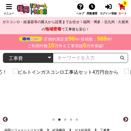
0
カート
メニュー
ヘルプ
閲覧履歴
ログイン/登録
ガスコンロ・給湯器等の購入から設置までお任せ！福岡・博多・北九州・久留米
地域密着
の
で工事後も安心！
96
989
圧倒的満足度
%! 投稿数：
件!
15
5
ご利用件数
万件＆工事実績
万件突破!
福岡リフォームトリカエ隊
給湯機器
ガス給湯器
工事費