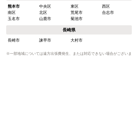
熊本市
中央区
東区
西区
南区
北区
荒尾市
合志市
玉名市
山鹿市
菊池市
長崎県
長崎市
諫早市
大村市
※一部地域については遠方出張費発生、または対応できない場合がございま
す。
※リフォーム商品の工事エリアは異なりますのでリフォームページにてご確
認下さい。
※プライバシー保護のためSSL暗号化通信を採用（導入）してい