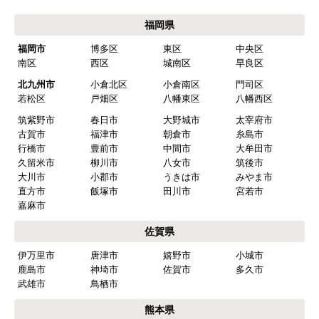
福岡県
福岡市
博多区
東区
中央区
南区
西区
城南区
早良区
北九州市
小倉北区
小倉南区
門司区
若松区
戸畑区
八幡東区
八幡西区
筑紫野市
春日市
大野城市
太宰府市
古賀市
福津市
朝倉市
糸島市
行橋市
豊前市
中間市
大牟田市
久留米市
柳川市
八女市
筑後市
大川市
小郡市
うきは市
みやま市
直方市
飯塚市
田川市
宮若市
嘉麻市
佐賀県
伊万里市
唐津市
嬉野市
小城市
鹿島市
神埼市
佐賀市
多久市
武雄市
鳥栖市
熊本県