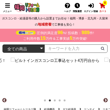
0
カート
メニュー
ヘルプ
閲覧履歴
ログイン/登録
ガスコンロ・給湯器等の購入から設置までお任せ！福岡・博多・北九州・久留米
地域密着
の
で工事後も安心！
96
989
圧倒的満足度
%! 投稿数：
件!
15
5
ご利用件数
万件＆工事実績
万件突破!
福岡リフォームトリカエ隊
給湯機器
ガス給湯器
リンナイ
リモ