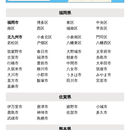
福岡県
福岡市
博多区
東区
中央区
南区
西区
城南区
早良区
北九州市
小倉北区
小倉南区
門司区
若松区
戸畑区
八幡東区
八幡西区
筑紫野市
春日市
大野城市
太宰府市
古賀市
福津市
朝倉市
糸島市
行橋市
豊前市
中間市
大牟田市
久留米市
柳川市
八女市
筑後市
大川市
小郡市
うきは市
みやま市
直方市
飯塚市
田川市
宮若市
嘉麻市
佐賀県
伊万里市
唐津市
嬉野市
小城市
鹿島市
神埼市
佐賀市
多久市
武雄市
鳥栖市
熊本県