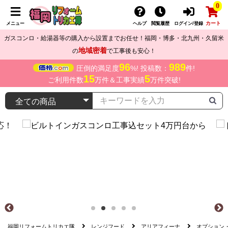
0
カート
メニュー
ヘルプ
閲覧履歴
ログイン/登録
ガスコンロ・給湯器等の購入から設置までお任せ！福岡・博多・北九州・久留米
地域密着
の
で工事後も安心！
96
989
圧倒的満足度
%! 投稿数：
件!
15
5
ご利用件数
万件＆工事実績
万件突破!
福岡リフォームトリカエ隊
レンジフード
アリアフィーナ
オプション