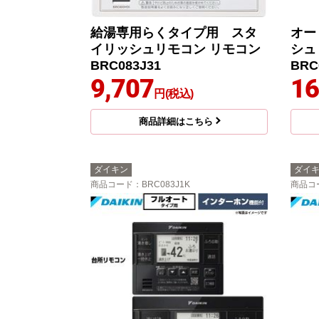
給湯専用らくタイプ用 スタ
オー
イリッシュリモコン リモコン
シュ
BRC083J31
BRC
9,707
16
円(税込)
商品詳細はこちら
ダイキン
ダイ
商品コード
：BRC083J1K
商品コ