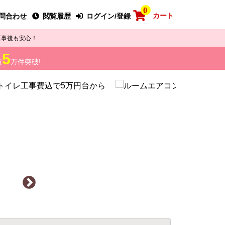
0
カート
問合わせ
閲覧履歴
ログイン/登録
工事後も安心！
5
績
万件突破!