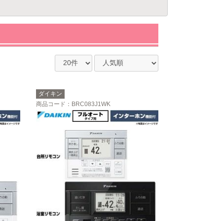
ダイキン
商品コード
：BRC083J1WK