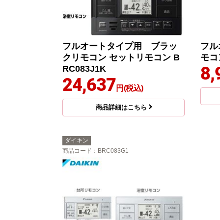
フルオートタイプ用 ブラッ
フル
クリモコン セットリモコン B
モコン
8,
RC083J1K
24,637
円(税込)
商品詳細はこちら
ダイキン
商品コード
：BRC083G1