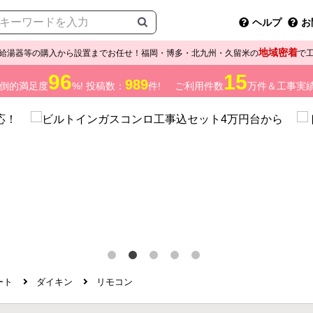
ヘルプ
お
地域密着
給湯器等の購入から設置までお任せ！福岡・博多・北九州・久留米の
で
96
15
989
倒的満足度
%! 投稿数：
件!
ご利用件数
万件＆工事実
ート
ダイキン
リモコン