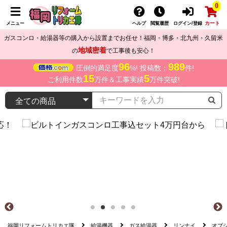
0
カート
メニュー
ヘルプ
閲覧履歴
ログイン/登録
ガスコンロ・給湯器等の購入から設置までお任せ！福岡・博多・北九州・久留米
地域密着
の
で工事後も安心！
96
989
圧倒的満足度
%! 投稿数：
件!
15
5
ご利用件数
万件＆工事実績
万件突破!
福岡リフォームトリカエ隊
給湯機器
ガス給湯器
リンナイ
オプ