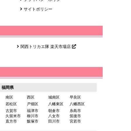
サイトポリシー
関西トリカエ隊 楽天市場店
福岡県
南区
西区
城南区
早良区
若松区
戸畑区
八幡東区
八幡西区
古賀市
福津市
朝倉市
糸島市
久留米市
柳川市
八女市
筑後市
直方市
飯塚市
田川市
宮若市