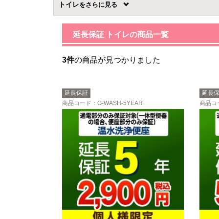
トイレ
を
延長保証 トイレの商品一覧
3件
の商品が見つかりました
延長保証
延長
商品コード
：G-WASH-5YEAR
商品コ