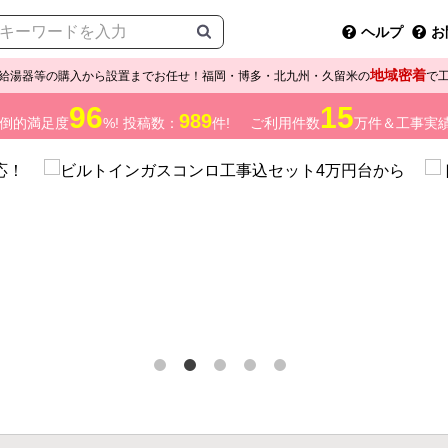
ヘルプ
お
地域密着
給湯器等の購入から設置までお任せ！福岡・博多・北九州・久留米の
で
96
15
989
倒的満足度
%! 投稿数：
件!
ご利用件数
万件＆工事実