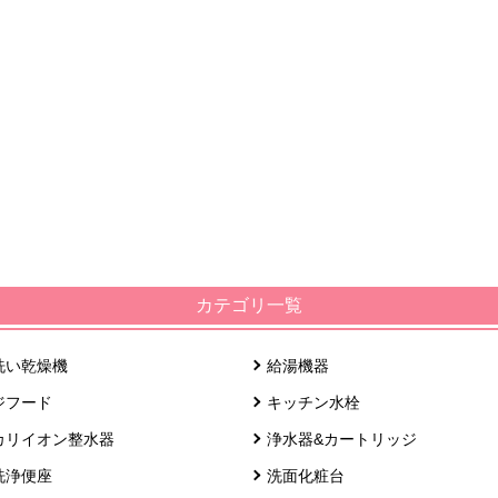
カテゴリ一覧
洗い乾燥機
給湯機器
ジフード
キッチン水栓
カリイオン整水器
浄水器&カートリッジ
洗浄便座
洗面化粧台