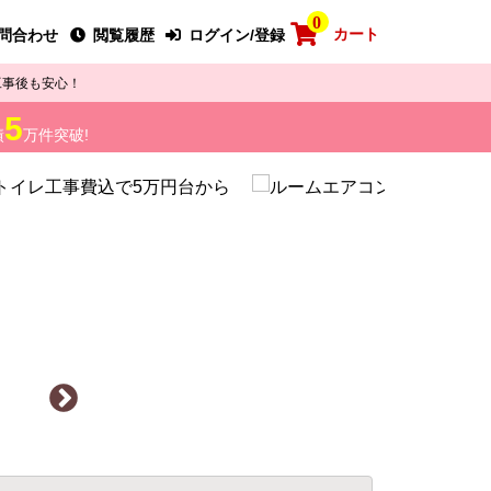
0
カート
問合わせ
閲覧履歴
ログイン/登録
工事後も安心！
5
績
万件突破!