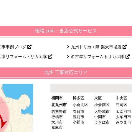
価格.com・当店公式サービス
工事事例ブログ
九州トリカエ隊 楽天市場店
兵庫リフォームトリカエ隊
名古屋リフォームトリカエ隊
九州 工事対応エリア
福岡市
博多区
東区
中央区
北九州市
小倉北区
小倉南区
門司区
筑紫野市
春日市
大野城市
太宰府市
行橋市
豊前市
中間市
大牟田市
大川市
小郡市
うきは市
みやま市
嘉麻市