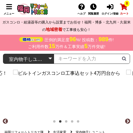
0
カート
メニュー
ヘルプ
閲覧履歴
ログイン/登録
ガスコンロ・給湯器等の購入から設置までお任せ！福岡・博多・北九州・久留米
地域密着
の
で工事後も安心！
96
989
圧倒的満足度
%! 投稿数：
件!
15
5
ご利用件数
万件＆工事実績
万件突破!
福岡リフォームトリカエ隊
生活家電
室内物干しユニット