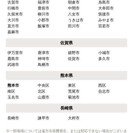
福岡県
福岡市
博多区
東区
中央区
南区
西区
城南区
早良区
北九州市
小倉北区
小倉南区
門司区
若松区
戸畑区
八幡東区
八幡西区
筑紫野市
春日市
大野城市
太宰府市
古賀市
福津市
朝倉市
糸島市
行橋市
豊前市
中間市
大牟田市
久留米市
柳川市
八女市
筑後市
大川市
小郡市
うきは市
みやま市
直方市
飯塚市
田川市
宮若市
嘉麻市
佐賀県
伊万里市
唐津市
嬉野市
小城市
鹿島市
神埼市
佐賀市
多久市
武雄市
鳥栖市
熊本県