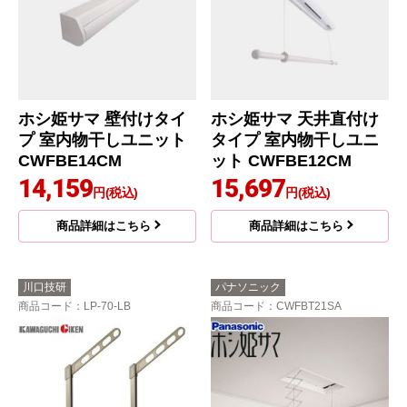
ホシ姫サマ 壁付けタイ
ホシ姫サマ 天井直付け
プ 室内物干しユニット
タイプ 室内物干しユニ
CWFBE14CM
ット CWFBE12CM
14,159
15,697
円(税込)
円(税込)
商品詳細はこちら
商品詳細はこちら
川口技研
パナソニック
商品コード
：LP-70-LB
商品コード
：CWFBT21SA