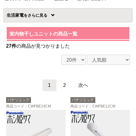
生活家電
を
室内物干しユニットの商品一覧
27件
の商品が見つかりました
1
2
次へ
パナソニック
パナソニック
商品コード
：CWFBE14CM
商品コード
：CWFBE12CM