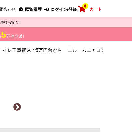
0
カート
問合わせ
閲覧履歴
ログイン/登録
工事後も安心！
5
績
万件突破!