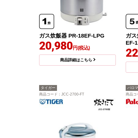
ガス炊飯器 PR-18EF-LPG
ガス
20,980
EF-
円(税込)
22
商品詳細はこちら
タイガー
パロ
商品コード
：JCC-2700-FT
商品コ