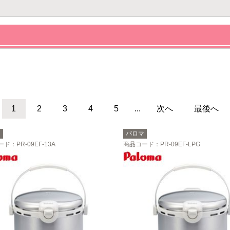
1
2
3
4
5
...
次へ
最後へ
マ
パロマ
ード
：PR-09EF-13A
商品コード
：PR-09EF-LPG