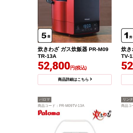
炊きわざ ガス炊飯器 PR-M09
炊き
TR-13A
TV-
52,800
52
円(税込)
商品詳細はこちら
パロマ
リン
商品コード
：PR-M09TV-13A
商品コ