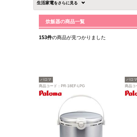
生活家電
を
炊飯器の商品一覧
153件
の商品が見つかりました
パロマ
パロ
商品コード
：PR-18EF-LPG
商品コ