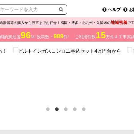
ヘルプ
お
地域密着
給湯器等の購入から設置までお任せ！福岡・博多・北九州・久留米の
で
96
15
989
倒的満足度
%! 投稿数：
件!
ご利用件数
万件＆工事実