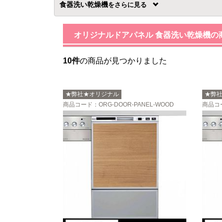
食器洗い乾燥機
を
オリジナルドアパネル 食器洗い乾燥機の
10件
の商品が見つかりました
★弊社★オリジナル
★弊
商品コード
：ORG-DOOR-PANEL-WOOD
商品コ