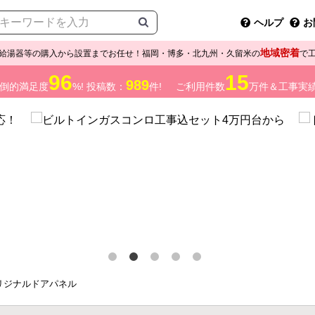
ヘルプ
お
地域密着
給湯器等の購入から設置までお任せ！福岡・博多・北九州・久留米の
で
96
15
989
倒的満足度
%! 投稿数：
件!
ご利用件数
万件＆工事実
リジナルドアパネル