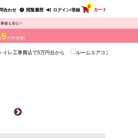
0
カート
問合わせ
閲覧履歴
ログイン/登録
工事後も安心！
5
績
万件突破!