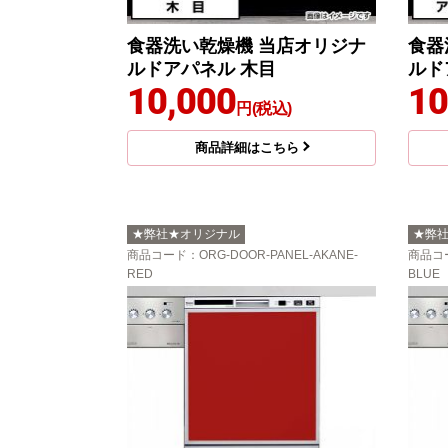
食器洗い乾燥機 当店オリジナ
食器
ルドアパネル 木目
ルド
10,000
10
円(税込)
商品詳細はこちら
★弊社★オリジナル
★弊
商品コード
：ORG-DOOR-PANEL-AKANE-
商品コ
RED
BLUE