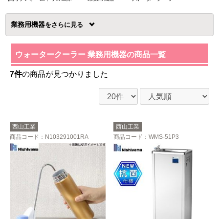
業務用機器
を
ウォータークーラー 業務用機器の商品一覧
7件
の商品が見つかりました
西山工業
西山工業
商品コード
：N103291001RA
商品コード
：WMS-51P3