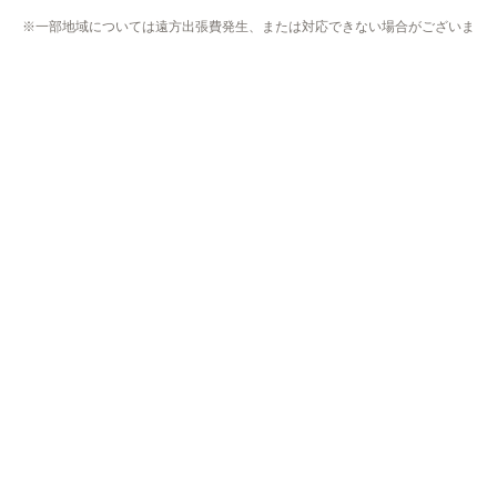
※一部地域については遠方出張費発生、または対応できない場合がございま
す。
※リフォーム商品の工事エリアは異なりますのでリフォームページにてご確
認下さい。
※プライバシー保護のためSSL暗号化通信を採用（導入）してい
ますので、
お客様の情報の送信は安全に行っていただけます。