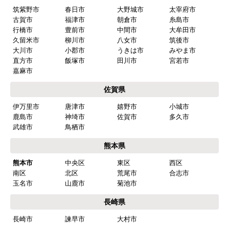
筑紫野市
春日市
大野城市
太宰府市
古賀市
福津市
朝倉市
糸島市
行橋市
豊前市
中間市
大牟田市
久留米市
柳川市
八女市
筑後市
大川市
小郡市
うきは市
みやま市
直方市
飯塚市
田川市
宮若市
嘉麻市
佐賀県
伊万里市
唐津市
嬉野市
小城市
鹿島市
神埼市
佐賀市
多久市
武雄市
鳥栖市
熊本県
熊本市
中央区
東区
西区
南区
北区
荒尾市
合志市
玉名市
山鹿市
菊池市
長崎県
長崎市
諫早市
大村市