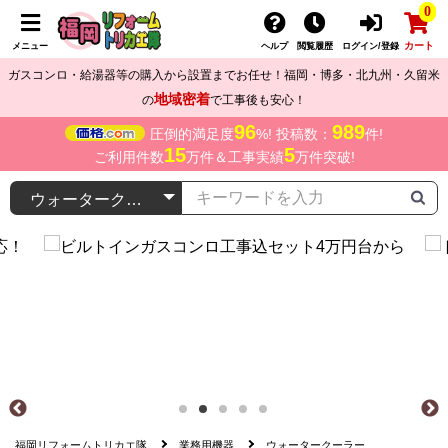
0
カート
メニュー
ヘルプ
閲覧履歴
ログイン/登録
ガスコンロ・給湯器等の購入から設置までお任せ！福岡・博多・北九州・久留米
地域密着
の
で工事後も安心！
96
989
圧倒的満足度
%! 投稿数：
件!
15
5
ご利用件数
万件＆工事実績
万件突破!
福岡リフォームトリカエ隊
業務用機器
ウォータークーラー