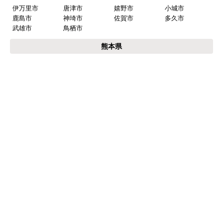
福岡県
福岡市
博多区
東区
中央区
南区
西区
城南区
早良区
北九州市
小倉北区
小倉南区
門司区
若松区
戸畑区
八幡東区
八幡西区
筑紫野市
春日市
大野城市
太宰府市
古賀市
福津市
朝倉市
糸島市
行橋市
豊前市
中間市
大牟田市
久留米市
柳川市
八女市
筑後市
大川市
小郡市
うきは市
みやま市
直方市
飯塚市
田川市
宮若市
嘉麻市
佐賀県
伊万里市
唐津市
嬉野市
小城市
鹿島市
神埼市
佐賀市
多久市
武雄市
鳥栖市
熊本県
熊本市
中央区
東区
西区