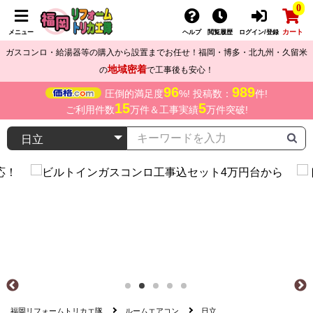
0
カート
メニュー
ヘルプ
閲覧履歴
ログイン/登録
ガスコンロ・給湯器等の購入から設置までお任せ！福岡・博多・北九州・久留米
地域密着
の
で工事後も安心！
96
989
圧倒的満足度
%! 投稿数：
件!
15
5
ご利用件数
万件＆工事実績
万件突破!
福岡リフォームトリカエ隊
ルームエアコン
日立