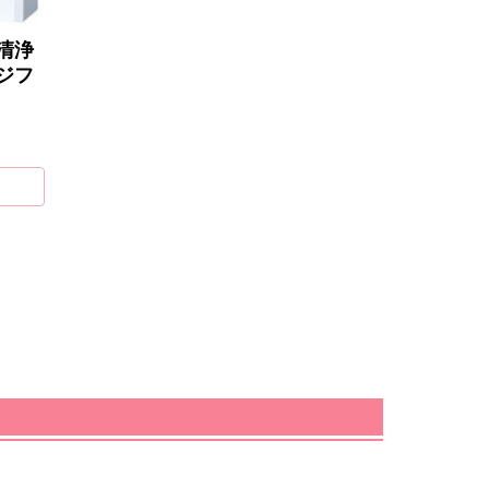
清浄
ジフ