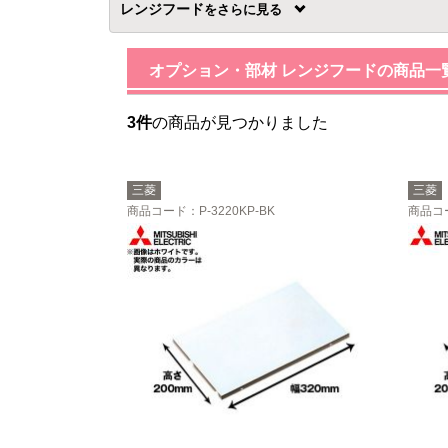
レンジフード
を
オプション・部材 レンジフードの商品一
3件
の商品が見つかりました
三菱
三菱
商品コード
：P-3220KP-BK
商品コ