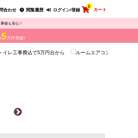
0
カート
問合わせ
閲覧履歴
ログイン/登録
工事後も安心！
5
績
万件突破!