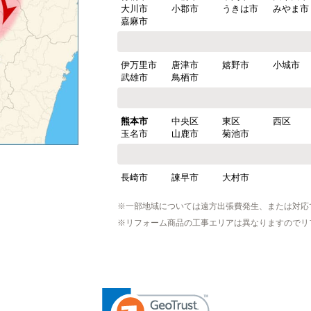
大川市
小郡市
うきは市
みやま市
嘉麻市
伊万里市
唐津市
嬉野市
小城市
武雄市
鳥栖市
熊本市
中央区
東区
西区
玉名市
山鹿市
菊池市
長崎市
諫早市
大村市
※一部地域については遠方出張費発生、または対応
※リフォーム商品の工事エリアは異なりますのでリ