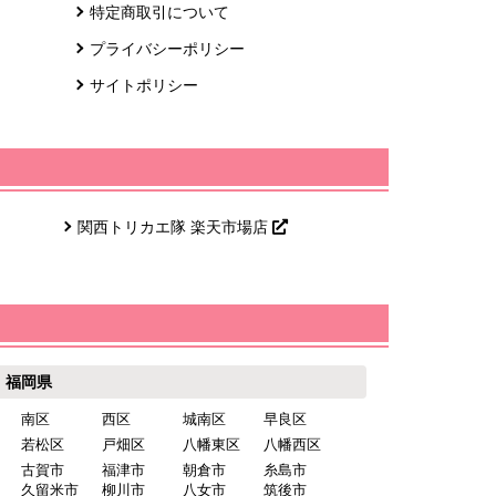
特定商取引について
プライバシーポリシー
サイトポリシー
関西トリカエ隊 楽天市場店
福岡県
南区
西区
城南区
早良区
若松区
戸畑区
八幡東区
八幡西区
古賀市
福津市
朝倉市
糸島市
久留米市
柳川市
八女市
筑後市