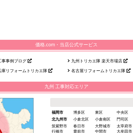
価格.com・当店公式サービス
工事事例ブログ
九州トリカエ隊 楽天市場店
兵庫リフォームトリカエ隊
名古屋リフォームトリカエ隊
九州 工事対応エリア
福岡市
博多区
東区
中央区
北九州市
小倉北区
小倉南区
門司区
筑紫野市
春日市
大野城市
太宰府市
行橋市
豊前市
中間市
大牟田市