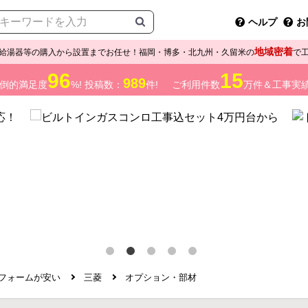
ヘルプ
お
地域密着
給湯器等の購入から設置までお任せ！福岡・博多・北九州・久留米の
で
96
15
989
倒的満足度
%! 投稿数：
件!
ご利用件数
万件＆工事実
フォームが安い
三菱
オプション・部材