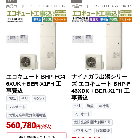
商品コード
：ESET-H-F-46K-002-IR
商品コード
：ESET-H-F-46K-004-IR
エコキュート BHP-FG4
ナイアガラ出湯シリー
6XUK＋BER-X1FH 工
ズ エコキュート BHP-F
事費込
46XDK＋BER-X1FH 工
事費込
460L
角型
寒冷地
460L
角型
寒冷地
フルオート
フルオート
太陽光余剰電力利用可能
560,780
太陽光余剰電力利用可能
円(税込)
バブル入浴
除菌機能
商品詳細はこちら