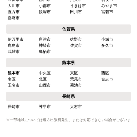
福岡市
博多区
東区
中央区
南区
西区
城南区
早良区
北九州市
小倉北区
小倉南区
門司区
若松区
戸畑区
八幡東区
八幡西区
筑紫野市
春日市
大野城市
太宰府市
古賀市
福津市
朝倉市
糸島市
行橋市
豊前市
中間市
大牟田市
久留米市
柳川市
八女市
筑後市
大川市
小郡市
うきは市
みやま市
直方市
飯塚市
田川市
宮若市
嘉麻市
佐賀県
伊万里市
唐津市
嬉野市
小城市
鹿島市
神埼市
佐賀市
多久市
武雄市
鳥栖市
熊本県
熊本市
中央区
東区
西区
南区
北区
荒尾市
合志市