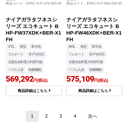
商品詳細はこちら
バブル入浴
除菌機能
370,678
円(税込)
商品詳細はこちら
日立
日立
商品コード
：EPAC-H-F-37K-005-IR
商品コード
：EPAC-H-F-46K-005-IR
ナイアガラタフネスシ
ナイアガラタフネスシ
リーズ エコキュート B
リーズ エコキュート B
HP-FW37XDK+BER-X1
HP-FW46XDK+BER-X1
FH
FH
370L
角型
寒冷地
460L
角型
寒冷地
フルオート
井戸水対応
フルオート
井戸水対応
太陽光余剰電力利用可能
太陽光余剰電力利用可能
バブル入浴
除菌機能
バブル入浴
除菌機能