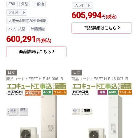
370L
角型
一般地
フルオート
フルオート
605,994
円(税込)
太陽光余剰電力利用可能
商品詳細はこちら
バブル入浴
除菌機能
600,291
円(税込)
商品詳細はこちら
日立
日立
商品コード
：ESET-H-F-46-006-IR
商品コード
：ESET-H-F-46-007-IR