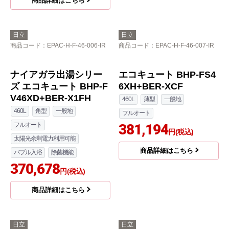
370L
角型
一般地
フルオート
フルオート
356,194
円(税込)
太陽光余剰電力利用可能
商品詳細はこちら
バブル入浴
除菌機能
350,491
円(税込)
商品詳細はこちら
日立
日立
商品コード
：EPAC-H-F-46-006-IR
商品コード
：EPAC-H-F-46-007-IR
ナイアガラ出湯シリー
エコキュート BHP-FS4
ズ エコキュート BHP-F
6XH+BER-XCF
V46XD+BER-X1FH
460L
薄型
一般地
460L
角型
一般地
フルオート
フルオート
381,194
円(税込)
太陽光余剰電力利用可能