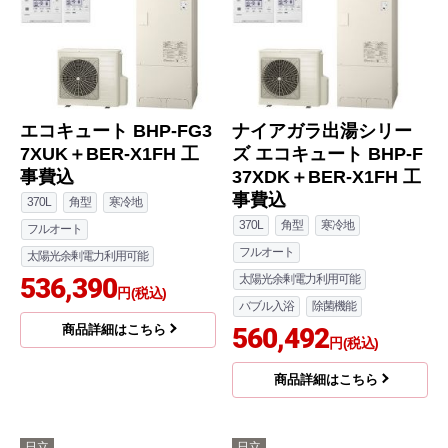
エコキュート BHP-FG3
ナイアガラ出湯シリー
7XUK＋BER-X1FH 工
ズ エコキュート BHP-F
事費込
37XDK＋BER-X1FH 工
事費込
370L
角型
寒冷地
370L
角型
寒冷地
フルオート
フルオート
太陽光余剰電力利用可能
536,390
太陽光余剰電力利用可能
円(税込)
バブル入浴
除菌機能
商品詳細はこちら
560,492
円(税込)
商品詳細はこちら
日立
日立