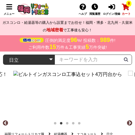
0
カート
メニュー
ヘルプ
閲覧履歴
ログイン/登録
ガスコンロ・給湯器等の購入から設置までお任せ！福岡・博多・北九州・久留米
地域密着
の
で工事後も安心！
96
989
圧倒的満足度
%! 投稿数：
件!
15
5
ご利用件数
万件＆工事実績
万件突破!
福岡リフォームトリカエ隊
給湯機器
エコキュート
日立