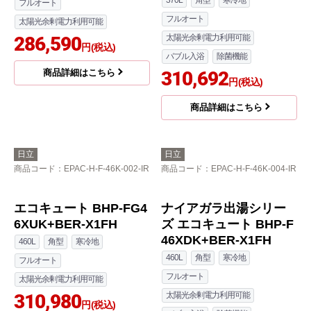
日立
日立
商品コード
：EPAC-H-F-37K-002-IR
商品コード
：EPAC-H-F-37K-004-IR
エコキュート BHP-FG3
ナイアガラ出湯シリー
7XUK+BER-X1FH
ズ エコキュート BHP-F
37XDK+BER-X1FH
370L
角型
寒冷地
370L
角型
寒冷地
フルオート
フルオート
太陽光余剰電力利用可能
286,590
太陽光余剰電力利用可能
円(税込)
バブル入浴
除菌機能
商品詳細はこちら
310,692
円(税込)
商品詳細はこちら
日立
日立
商品コード
：EPAC-H-F-46K-002-IR
商品コード
：EPAC-H-F-46K-004-IR