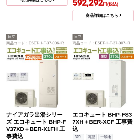
592,292
円(税込)
商品詳細はこちら
日立
日立
商品コード
：ESET-H-F-37-006-IR
商品コード
：ESET-H-F-37-007-IR
ナイアガラ出湯シリー
エコキュート BHP-FS3
ズ エコキュート BHP-F
7XH＋BER-XCF 工事費
V37XD＋BER-X1FH 工
込
事費込
370L
薄型
一般地