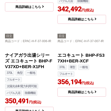
エコキュート BHP-FG4
ナイアガラ出湯シリー
6XUK+BER-X1FH
ズ エコキュート BHP-F
46XDK+BER-X1FH
460L
角型
寒冷地
460L
角型
寒冷地
フルオート
フルオート
太陽光余剰電力利用可能
310,980
太陽光余剰電力利用可能
円(税込)
バブル入浴
除菌機能
商品詳細はこちら
342,492
円(税込)
商品詳細はこちら
日立
日立
商品コード
：EPAC-H-F-37-006-IR
商品コード
：EPAC-H-F-37-007-IR
ナイアガラ出湯シリー
エコキュート BHP-FS3
ズ エコキュート BHP-F
7XH+BER-XCF
V37XD+BER-X1FH
370L
薄型
一般地