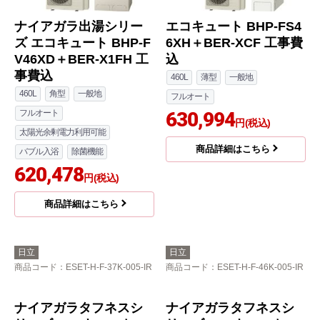
ナイアガラ出湯シリー
エコキュート BHP-FS4
ズ エコキュート BHP-F
6XH＋BER-XCF 工事費
V46XD＋BER-X1FH 工
込
事費込
460L
薄型
一般地
460L
角型
一般地
フルオート
フルオート
630,994
円(税込)
太陽光余剰電力利用可能
商品詳細はこちら
バブル入浴
除菌機能
620,478
円(税込)
商品詳細はこちら
日立
日立
商品コード
：ESET-H-F-37K-005-IR
商品コード
：ESET-H-F-46K-005-IR
ナイアガラタフネスシ