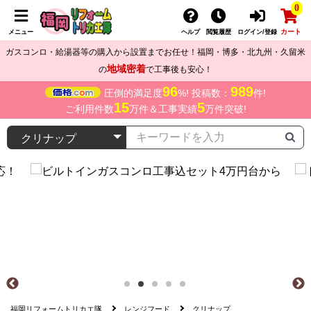
0
カート
メニュー
ヘルプ
閲覧履歴
ログイン/登録
ガスコンロ・給湯器等の購入から設置までお任せ！福岡・博多・北九州・久留米
地域密着
の
で工事後も安心！
96
989
圧倒的満足度
%! 投稿数：
件!
15
5
ご利用件数
万件＆工事実績
万件突破!
福岡リフォームトリカエ隊
レンジフード
クリナップ