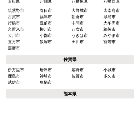
若松区
戸畑区
八幡東区
八幡西区
筑紫野市
春日市
大野城市
太宰府市
古賀市
福津市
朝倉市
糸島市
行橋市
豊前市
中間市
大牟田市
久留米市
柳川市
八女市
筑後市
大川市
小郡市
うきは市
みやま市
直方市
飯塚市
田川市
宮若市
嘉麻市
佐賀県
伊万里市
唐津市
嬉野市
小城市
鹿島市
神埼市
佐賀市
多久市
武雄市
鳥栖市
熊本県
熊本市
中央区
東区
西区
南区
北区
荒尾市
合志市
玉名市
山鹿市
菊池市
長崎県
長崎市
諫早市
大村市