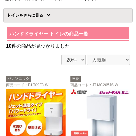
トイレ
を
ハンドドライヤー トイレの商品一覧
10件
の商品が見つかりました
パナソニック
三菱
商品コード
：FJ-T09F3-W
商品コード
：JT-MC205JS-W