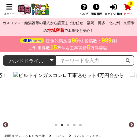
0
カート
メニュー
ヘルプ
閲覧履歴
ログイン/登録
ガスコンロ・給湯器等の購入から設置までお任せ！福岡・博多・北九州・久留米
地域密着
の
で工事後も安心！
96
989
圧倒的満足度
%! 投稿数：
件!
15
5
ご利用件数
万件＆工事実績
万件突破!
福岡リフォームトリカエ隊
トイレ
ハンドドライヤー