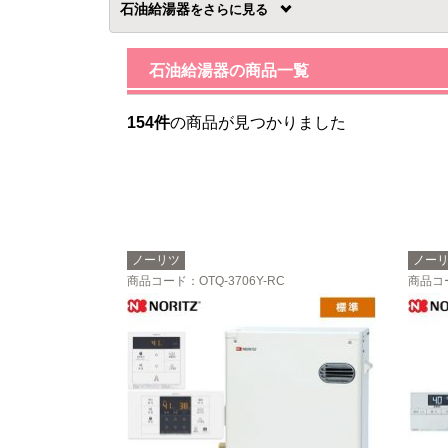
石油給湯器
を
石油給湯器の商品一覧
154件
の商品が見つかりました
ノーリツ
ノー
商品コード
：OTQ-3706Y-RC
商品コ