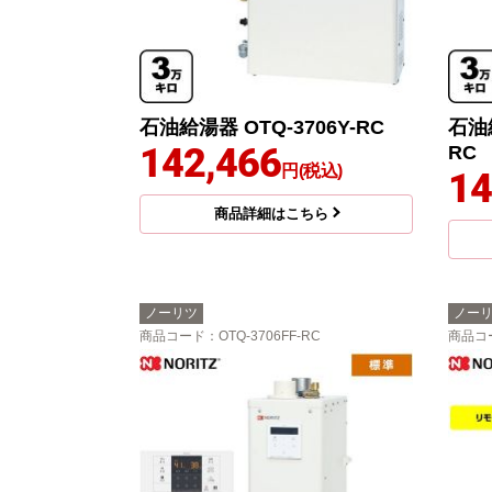
石油給湯器 OTQ-3706Y-RC
石油給
142,466
RC
円(税込)
14
商品詳細はこちら
ノーリツ
ノー
商品コード
：OTQ-3706FF-RC
商品コ