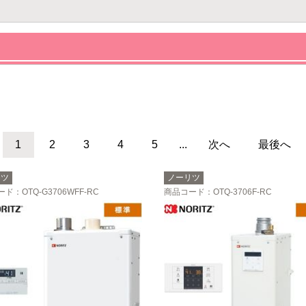
1
2
3
4
5
...
次へ
最後へ
リツ
ノーリツ
ード
：OTQ-G3706WFF-RC
商品コード
：OTQ-3706F-RC