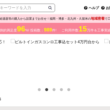
ヘルプ
お
地域密着
給湯器等の購入から設置までお任せ！福岡・博多・北九州・久留米の
で
96
15
989
倒的満足度
%! 投稿数：
件!
ご利用件数
万件＆工事実
器