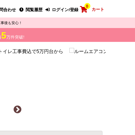
0
カート
問合わせ
閲覧履歴
ログイン/登録
工事後も安心！
5
績
万件突破!