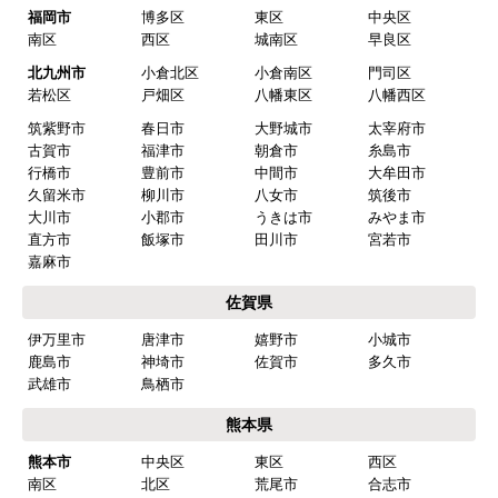
福岡市
博多区
東区
中央区
南区
西区
城南区
早良区
北九州市
小倉北区
小倉南区
門司区
若松区
戸畑区
八幡東区
八幡西区
筑紫野市
春日市
大野城市
太宰府市
古賀市
福津市
朝倉市
糸島市
行橋市
豊前市
中間市
大牟田市
久留米市
柳川市
八女市
筑後市
大川市
小郡市
うきは市
みやま市
直方市
飯塚市
田川市
宮若市
嘉麻市
佐賀県
伊万里市
唐津市
嬉野市
小城市
鹿島市
神埼市
佐賀市
多久市
武雄市
鳥栖市
熊本県
熊本市
中央区
東区
西区
南区
北区
荒尾市
合志市