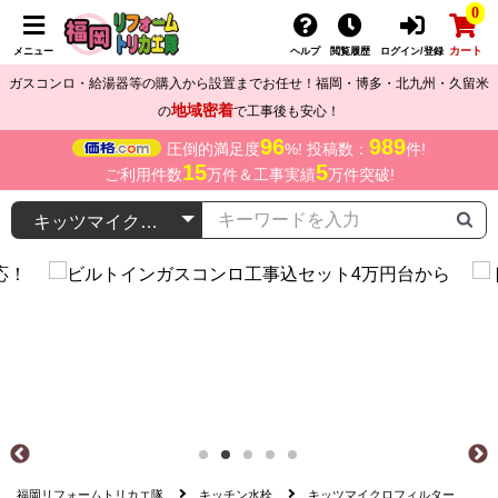
0
カート
メニュー
ヘルプ
閲覧履歴
ログイン/登録
ガスコンロ・給湯器等の購入から設置までお任せ！福岡・博多・北九州・久留米
地域密着
の
で工事後も安心！
96
989
圧倒的満足度
%! 投稿数：
件!
15
5
ご利用件数
万件＆工事実績
万件突破!
福岡リフォームトリカエ隊
キッチン水栓
キッツマイクロフィルター