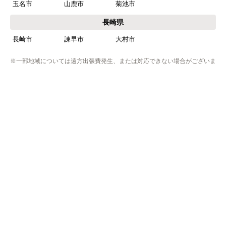
玉名市
山鹿市
菊池市
長崎県
長崎市
諫早市
大村市
※一部地域については遠方出張費発生、または対応できない場合がございま
す。
※リフォーム商品の工事エリアは異なりますのでリフォームページにてご確
認下さい。
※プライバシー保護のためSSL暗号化通信を採用（導入）してい
ますので、
お客様の情報の送信は安全に行っていただけます。