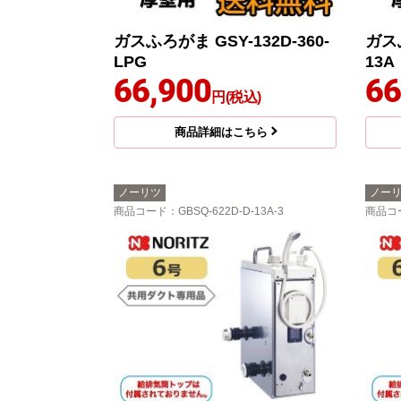
ガスふろがま GSY-132D-360-
ガスふ
LPG
13A
66,900
66
円(税込)
商品詳細はこちら
ノーリツ
ノー
商品コード
：GBSQ-622D-D-13A-3
商品コ