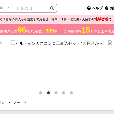
ヘルプ
お
地域密着
給湯器等の購入から設置までお任せ！福岡・博多・北九州・久留米の
で
96
15
989
倒的満足度
%! 投稿数：
件!
ご利用件数
万件＆工事実
がま
ノーリツ