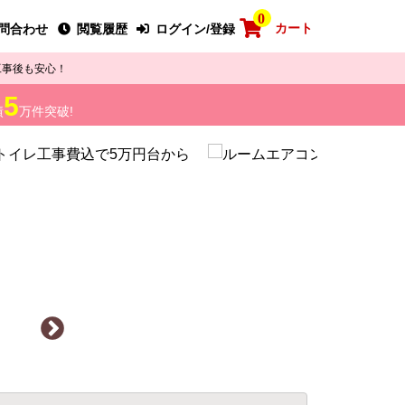
0
カート
問合わせ
閲覧履歴
ログイン/登録
工事後も安心！
5
績
万件突破!