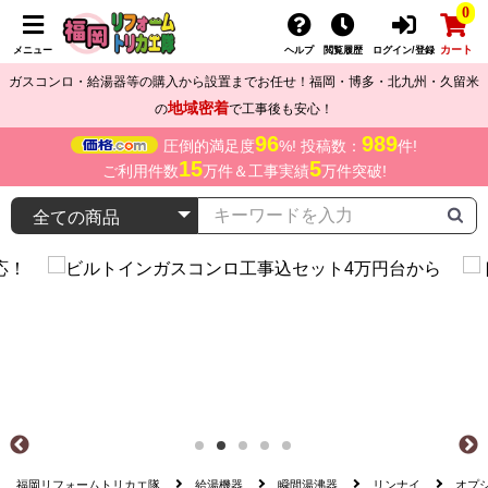
0
カート
メニュー
ヘルプ
閲覧履歴
ログイン/登録
ガスコンロ・給湯器等の購入から設置までお任せ！福岡・博多・北九州・久留米
地域密着
の
で工事後も安心！
96
989
圧倒的満足度
%! 投稿数：
件!
15
5
ご利用件数
万件＆工事実績
万件突破!
福岡リフォームトリカエ隊
給湯機器
瞬間湯沸器
リンナイ
オプ