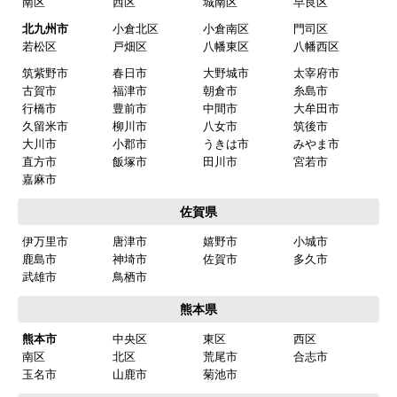
南区
西区
城南区
早良区
北九州市
小倉北区
小倉南区
門司区
若松区
戸畑区
八幡東区
八幡西区
筑紫野市
春日市
大野城市
太宰府市
古賀市
福津市
朝倉市
糸島市
行橋市
豊前市
中間市
大牟田市
久留米市
柳川市
八女市
筑後市
大川市
小郡市
うきは市
みやま市
直方市
飯塚市
田川市
宮若市
嘉麻市
佐賀県
伊万里市
唐津市
嬉野市
小城市
鹿島市
神埼市
佐賀市
多久市
武雄市
鳥栖市
熊本県
熊本市
中央区
東区
西区
南区
北区
荒尾市
合志市
玉名市
山鹿市
菊池市