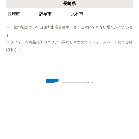
長崎県
長崎市
諫早市
大村市
※一部地域については遠方出張費発生、または対応できない場合がございま
す。
※リフォーム商品の工事エリアは異なりますのでリフォームページにてご確
認下さい。
※プライバシー保護のためSSL暗号化通信を採用（導入）してい
ますので、
お客様の情報の送信は安全に行っていただけます。