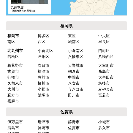
福岡県
福岡市
博多区
東区
中央区
南区
西区
城南区
早良区
北九州市
小倉北区
小倉南区
門司区
若松区
戸畑区
八幡東区
八幡西区
筑紫野市
春日市
大野城市
太宰府市
古賀市
福津市
朝倉市
糸島市
行橋市
豊前市
中間市
大牟田市
久留米市
柳川市
八女市
筑後市
大川市
小郡市
うきは市
みやま市
直方市
飯塚市
田川市
宮若市
嘉麻市
佐賀県
伊万里市
唐津市
嬉野市
小城市
鹿島市
神埼市
佐賀市
多久市