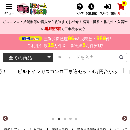
0
カート
メニュー
ヘルプ
閲覧履歴
ログイン/登録
ガスコンロ・給湯器等の購入から設置までお任せ！福岡・博多・北九州・久留米
地域密着
の
で工事後も安心！
96
989
圧倒的満足度
%! 投稿数：
件!
15
5
ご利用件数
万件＆工事実績
万件突破!
福岡リフォームトリカエ隊
業務用機器
業務用冷凍冷蔵機器
パナソニ