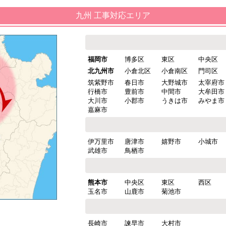
九州 工事対応エリア
福岡市
博多区
東区
中央区
北九州市
小倉北区
小倉南区
門司区
筑紫野市
春日市
大野城市
太宰府市
行橋市
豊前市
中間市
大牟田市
大川市
小郡市
うきは市
みやま市
嘉麻市
伊万里市
唐津市
嬉野市
小城市
武雄市
鳥栖市
熊本市
中央区
東区
西区
玉名市
山鹿市
菊池市
長崎市
諫早市
大村市