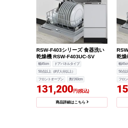
RSW-F403シリーズ 食器洗い
RS
乾燥機 RSW-F403UC-SV
乾燥機
幅45cm
ドアパネルタイプ
幅45c
50点以上（約7人分以上）
50点
フロントオープン
奥行60cm
フロン
131,200
15
円(税込)
商品詳細はこちら