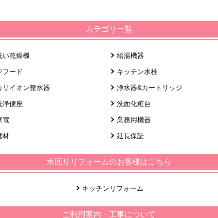
カテゴリ一覧
洗い乾燥機
給湯機器
ジフード
キッチン水栓
カリイオン整水器
浄水器&カートリッジ
洗浄便座
洗面化粧台
家電
業務用機器
建材
延長保証
水回りリフォームのお客様はこちら
キッチンリフォーム
ご利用案内・工事について