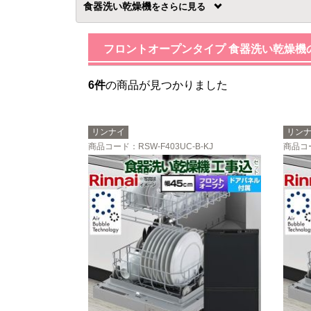
食器洗い乾燥機
を
フロントオープンタイプ 食器洗い乾燥機
6件
の商品が見つかりました
リンナイ
リン
商品コード
：RSW-F403UC-B-KJ
商品コ