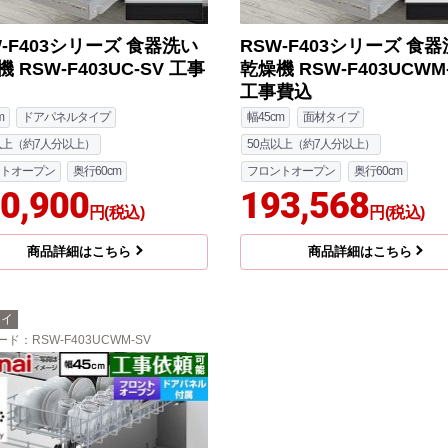
W-F403シリーズ 食器洗い
RSW-F403シリーズ 食
 RSW-F403UC-SV 工事
乾燥機 RSW-F403UCWM
工事費込
m
ドアパネルタイプ
幅45cm
面材タイプ
以上（約7人分以上）
50点以上（約7人分以上）
トオープン
奥行60cm
フロントオープン
奥行60cm
0,900
193,568
円(税込)
円(税込)
商品詳細はこちら
商品詳細はこちら
ナイ
ード
：RSW-F403UCWM-SV