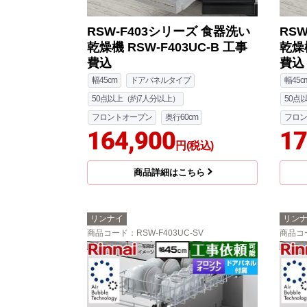
RSW-F403シリーズ 食器洗い
RS
乾燥機 RSW-F403UC-B 工事
乾燥機
費込
費込
幅45cm
ドアパネルタイプ
幅45c
50点以上（約7人分以上）
50点
フロントオープン
奥行60cm
フロン
164,900
17
円(税込)
商品詳細はこちら
リンナイ
リン
商品コード
：RSW-F403UC-SV
商品コ