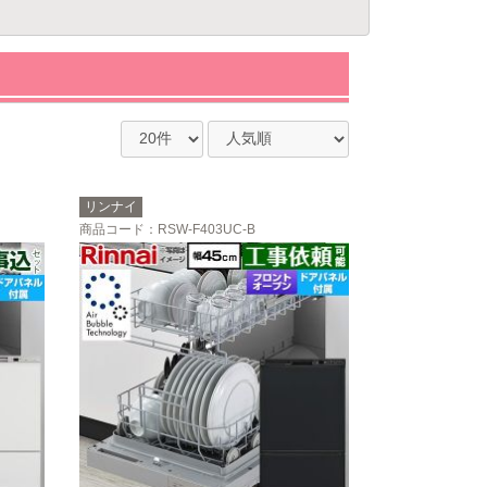
リンナイ
商品コード
：RSW-F403UC-B