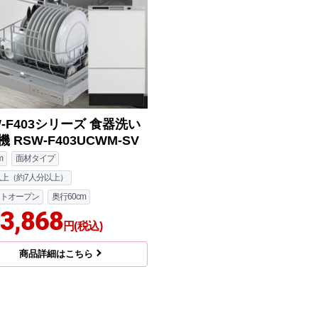
W-F403シリーズ 食器洗い
 RSW-F403UCWM-SV
m
面材タイプ
以上（約7人分以上）
トオープン
奥行60cm
3,868
円(税込)
商品詳細はこちら