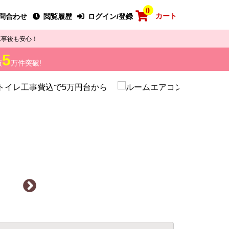
0
カート
問合わせ
閲覧履歴
ログイン/登録
工事後も安心！
5
績
万件突破!