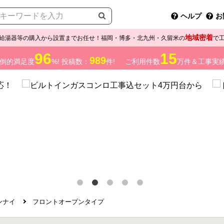
ヘルプ
お
地域密着
給湯器等の購入から設置までお任せ！福岡・博多・北九州・久留米の
で
96
15
989
倒的満足度
%! 投稿数：
件!
ご利用件数
万件＆工事実
ンナイ
フロントオープンタイプ