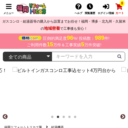
0
カート
メニュー
ヘルプ
閲覧履歴
ログイン/登録
ガスコンロ・給湯器等の購入から設置までお任せ！福岡・博多・北九州・久留米
地域密着
の
で工事後も安心！
96
989
圧倒的満足度
%! 投稿数：
件!
15
5
ご利用件数
万件＆工事実績
万件突破!
福岡リフォームトリカエ隊
給湯機器