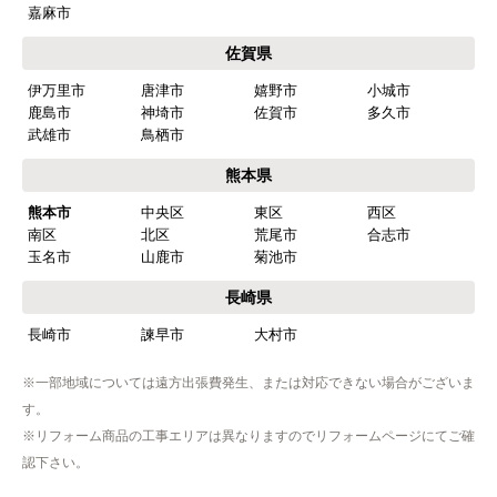
福岡県
福岡市
博多区
東区
中央区
南区
西区
城南区
早良区
北九州市
小倉北区
小倉南区
門司区
若松区
戸畑区
八幡東区
八幡西区
筑紫野市
春日市
大野城市
太宰府市
古賀市
福津市
朝倉市
糸島市
行橋市
豊前市
中間市
大牟田市
久留米市
柳川市
八女市
筑後市
大川市
小郡市
うきは市
みやま市
直方市
飯塚市
田川市
宮若市
嘉麻市
佐賀県
伊万里市
唐津市
嬉野市
小城市
鹿島市
神埼市
佐賀市
多久市
武雄市
鳥栖市