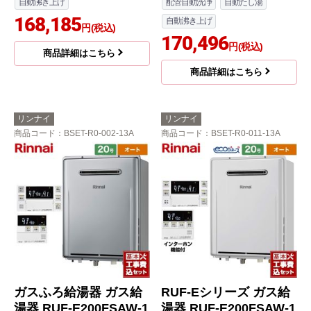
自動沸き上げ
配管自動洗浄
自動たし湯
168,185
自動沸き上げ
円(税込)
170,496
円(税込)
商品詳細はこちら
商品詳細はこちら
リンナイ
リンナイ
商品コード
：BSET-R0-002-13A
商品コード
：BSET-R0-011-13A
ガスふろ給湯器 ガス給
RUF-Eシリーズ ガス給
湯器 RUF-E200FSAW-1
湯器 RUF-E200FSAW-1