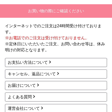
GT-2470SAW-T-1-BL-1
C2472AW-1-BL-13A-20
3A-20A+RC-J101E 工
A+RC-J101E 工事費込
事費込
155,079
円(税込)
154,755
円(税込)
商品詳細はこちら
商品詳細はこちら
1
2
3
4
5
...
次へ
最後へ
お買い物の際にご確認ください
インターネットでのご注文は24時間受け付けておりま
す。