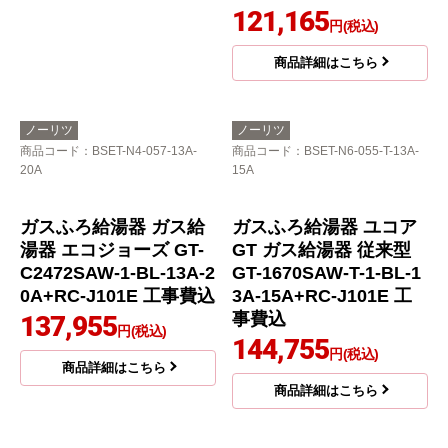
ノーリツ
リンナイ
商品コード
：BSET-N6-033-13A-
商品コード
：BSET-R6-008-13A
15A
RUJ-Aシリーズ ガス給
ガス給湯器 GQ-1639W
湯器 RUJ-A1610W-A-1
S-1-13A-15A工事セット
3A+MC-146V-A 工事費
86,572
込
円(税込)
16号（1-2人家族向け）
屋外壁掛
商品詳細はこちら
PS標準設置
ボイスリモコン付属
高温水供給式
121,165
円(税込)
商品詳細はこちら
ノーリツ
ノーリツ