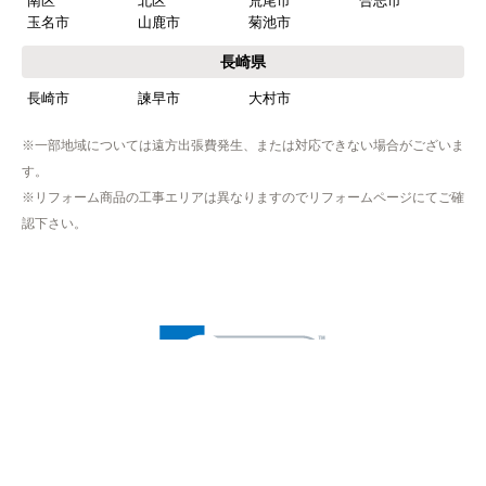
南区
北区
荒尾市
合志市
玉名市
山鹿市
菊池市
長崎県
長崎市
諫早市
大村市
※一部地域については遠方出張費発生、または対応できない場合がございま
す。
※リフォーム商品の工事エリアは異なりますのでリフォームページにてご確
認下さい。
※プライバシー保護のためSSL暗号化通信を採用（導入）してい
ますので、
お客様の情報の送信は安全に行っていただけます。