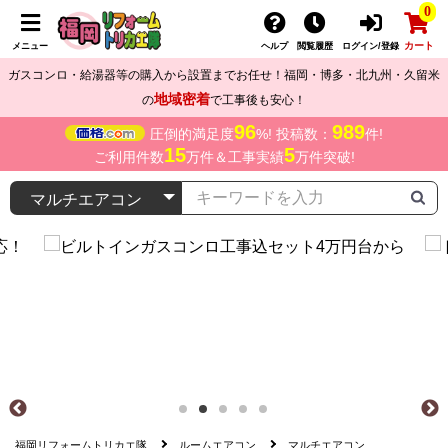
0
カート
メニュー
ヘルプ
閲覧履歴
ログイン/登録
ガスコンロ・給湯器等の購入から設置までお任せ！福岡・博多・北九州・久留米
地域密着
の
で工事後も安心！
96
989
圧倒的満足度
%! 投稿数：
件!
15
5
ご利用件数
万件＆工事実績
万件突破!
福岡リフォームトリカエ隊
ルームエアコン
マルチエアコン