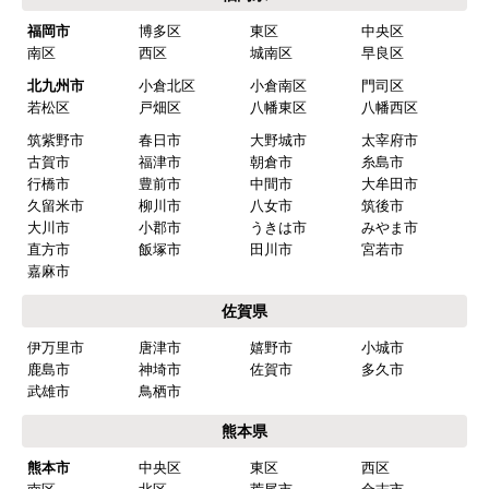
福岡市
博多区
東区
中央区
南区
西区
城南区
早良区
北九州市
小倉北区
小倉南区
門司区
若松区
戸畑区
八幡東区
八幡西区
筑紫野市
春日市
大野城市
太宰府市
古賀市
福津市
朝倉市
糸島市
行橋市
豊前市
中間市
大牟田市
久留米市
柳川市
八女市
筑後市
大川市
小郡市
うきは市
みやま市
直方市
飯塚市
田川市
宮若市
嘉麻市
佐賀県
伊万里市
唐津市
嬉野市
小城市
鹿島市
神埼市
佐賀市
多久市
武雄市
鳥栖市
熊本県
熊本市
中央区
東区
西区