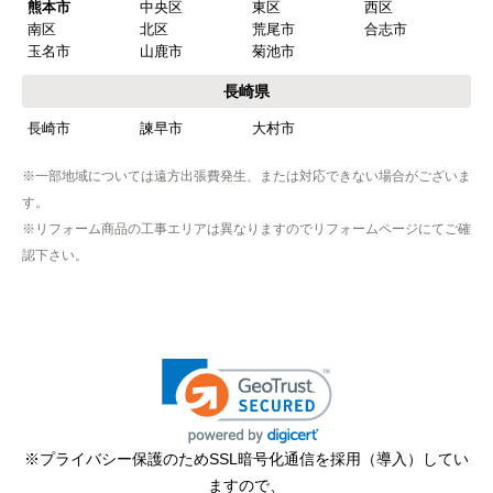
熊本市
中央区
東区
西区
南区
北区
荒尾市
合志市
玉名市
山鹿市
菊池市
長崎県
長崎市
諫早市
大村市
※一部地域については遠方出張費発生、または対応できない場合がございま
す。
※リフォーム商品の工事エリアは異なりますのでリフォームページにてご確
認下さい。
※プライバシー保護のためSSL暗号化通信を採用（導入）してい
ますので、