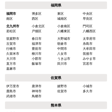
福岡県
福岡市
博多区
東区
中央区
南区
西区
城南区
早良区
北九州市
小倉北区
小倉南区
門司区
若松区
戸畑区
八幡東区
八幡西区
筑紫野市
春日市
大野城市
太宰府市
古賀市
福津市
朝倉市
糸島市
行橋市
豊前市
中間市
大牟田市
久留米市
柳川市
八女市
筑後市
大川市
小郡市
うきは市
みやま市
直方市
飯塚市
田川市
宮若市
嘉麻市
佐賀県
伊万里市
唐津市
嬉野市
小城市
鹿島市
神埼市
佐賀市
多久市
武雄市
鳥栖市
熊本県