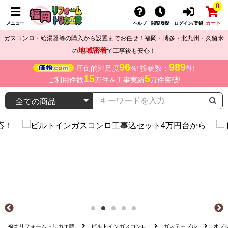
0
カート
メニュー
ヘルプ
閲覧履歴
ログイン/登録
ガスコンロ・給湯器等の購入から設置までお任せ！福岡・博多・北九州・久留米
地域密着
の
で工事後も安心！
96
989
圧倒的満足度
%! 投稿数：
件!
15
5
ご利用件数
万件＆工事実績
万件突破!
福岡リフォームトリカエ隊
ビルトインガスコンロ
ガステーブル
オプ