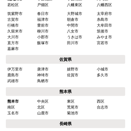
若松区
戸畑区
八幡東区
八幡西区
筑紫野市
春日市
大野城市
太宰府市
古賀市
福津市
朝倉市
糸島市
行橋市
豊前市
中間市
大牟田市
久留米市
柳川市
八女市
筑後市
大川市
小郡市
うきは市
みやま市
直方市
飯塚市
田川市
宮若市
嘉麻市
佐賀県
伊万里市
唐津市
嬉野市
小城市
鹿島市
神埼市
佐賀市
多久市
武雄市
鳥栖市
熊本県
熊本市
中央区
東区
西区
南区
北区
荒尾市
合志市
玉名市
山鹿市
菊池市
長崎県