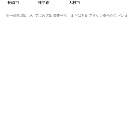
長崎市
諫早市
大村市
※一部地域については遠方出張費発生、または対応できない場合がございま
す。
※リフォーム商品の工事エリアは異なりますのでリフォームページにてご確
認下さい。
※プライバシー保護のためSSL暗号化通信を採用（導入）してい
ますので、
お客様の情報の送信は安全に行っていただけます。