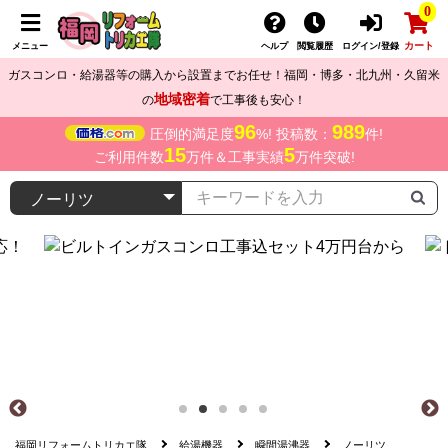
0
カート
メニュー
ヘルプ
閲覧履歴
ログイン/登録
ガスコンロ・給湯器等の購入から設置までお任せ！福岡・博多・北九州・久留米
地域密着
の
で工事後も安心！
96
989
圧倒的満足度
%! 投稿数：
件!
15
5
ご利用件数
万件＆工事実績
万件突破!
福岡リフォームトリカエ隊
給湯機器
瞬間湯沸器
ノーリツ