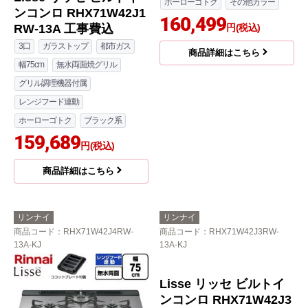
ンコンロ RHX71W42J1
ンコンロ RHX71W42J2
RW-13A 工事費込
RW-13A 工事費込
3口
ガラストップ
都市ガス
3口
ガラストップ
都市ガス
幅75cm
無水両面焼グリル
幅75cm
無水両面焼グリル
グリル調理機器付属
グリル調理機器付属
レンジフード連動
レンジフード連動
ホーローゴトク
ブラック系
ホーローゴトク
その他カラー
159,689
160,499
円(税込)
円(税込)
商品詳細はこちら
商品詳細はこちら
リンナイ
リンナイ
商品コード
：RHX71W42J4RW-
商品コード
：RHX71W42J3RW-
13A-KJ
13A-KJ