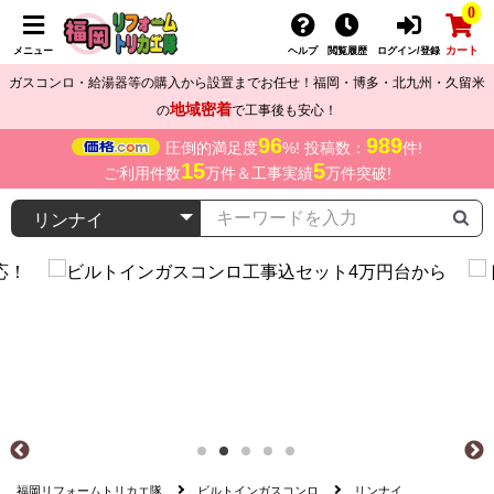
0
カート
メニュー
ヘルプ
閲覧履歴
ログイン/登録
ガスコンロ・給湯器等の購入から設置までお任せ！福岡・博多・北九州・久留米
地域密着
の
で工事後も安心！
96
989
圧倒的満足度
%! 投稿数：
件!
15
5
ご利用件数
万件＆工事実績
万件突破!
福岡リフォームトリカエ隊
ビルトインガスコンロ
リンナイ