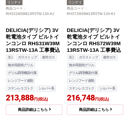
レンジフード連動
レンジフード連動
ステンレスゴトク
ホワイト系
ステンレスゴトク
その他カラー
211,028
211,028
円(税込)
円(税込)
商品詳細はこちら
商品詳細はこちら
リンナイ
リンナイ
商品コード
：
商品コード
：
RHS31W39M13RSTW-13A-KJ
RHS72W39M13RSTW-13A-KJ
DELICIA(デリシア) 3V
DELICIA(デリシア) 3V
乾電池タイプ ビルトイ
乾電池タイプ ビルトイ
ンコンロ RHS31W39M
ンコンロ RHS72W39M
13RSTW-13A 工事費込
13RSTW-13A 工事費込
3口
ガラストップ
都市ガス
3口
ガラストップ
都市ガス
無水両面焼グリル
無水両面焼グリル
グリル調理機器付属
グリル調理機器付属