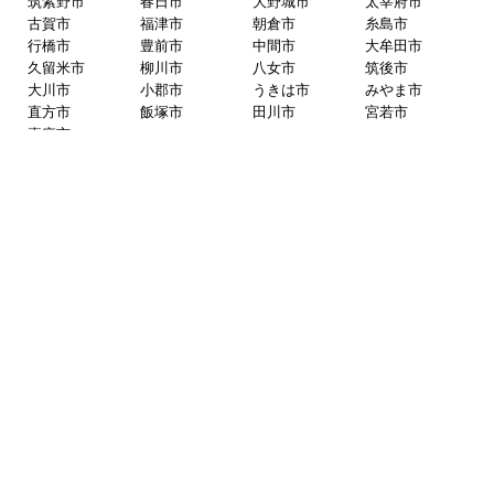
福岡県
福岡市
博多区
東区
中央区
南区
西区
城南区
早良区
北九州市
小倉北区
小倉南区
門司区
若松区
戸畑区
八幡東区
八幡西区
筑紫野市
春日市
大野城市
太宰府市
古賀市
福津市
朝倉市
糸島市
行橋市
豊前市
中間市
大牟田市
久留米市
柳川市
八女市
筑後市
大川市
小郡市
うきは市
みやま市
直方市
飯塚市
田川市
宮若市
嘉麻市
佐賀県
伊万里市
唐津市
嬉野市
小城市
鹿島市
神埼市
佐賀市
多久市
武雄市
鳥栖市
熊本県