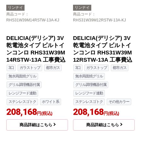
グリル調理機器付属
グリル調理機器付属
レンジフード連動
レンジフード連動
ステンレスゴトク
シルバー系
ステンレスゴトク
シルバー系
189,169
199,500
円(税込)
円(税込)
商品詳細はこちら
商品詳細はこちら
リンナイ
リンナイ
商品コード
：
商品コード
：
RHS31W39M14RSTW-13A-KJ
RHS31W39M12RSTW-13A-KJ
DELICIA(デリシア) 3V
DELICIA(デリシア) 3V
乾電池タイプ ビルトイ
乾電池タイプ ビルトイ
ンコンロ RHS31W39M
ンコンロ RHS31W39M
14RSTW-13A 工事費込
12RSTW-13A 工事費込
3口
ガラストップ
都市ガス
3口
ガラストップ
都市ガス
無水両面焼グリル
無水両面焼グリル
グリル調理機器付属
グリル調理機器付属