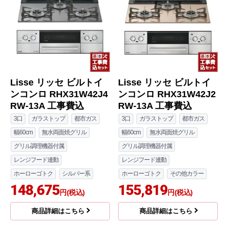
Lisse リッセ ビルトイ
Lisse リッセ ビルトイ
ンコンロ RHX31W42J4
ンコンロ RHX31W42J2
RW-13A 工事費込
RW-13A 工事費込
3口
ガラストップ
都市ガス
3口
ガラストップ
都市ガス
幅60cm
無水両面焼グリル
幅60cm
無水両面焼グリル
グリル調理機器付属
グリル調理機器付属
レンジフード連動
レンジフード連動
ホーローゴトク
シルバー系
ホーローゴトク
その他カラー
148,675
155,819
円(税込)
円(税込)
商品詳細はこちら
商品詳細はこちら