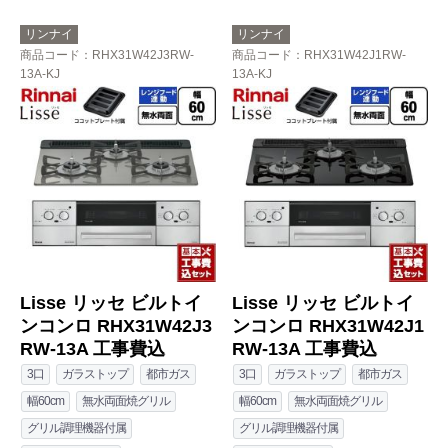
リンナイ
リンナイ
商品コード
：RHX31W42J3RW-
商品コード
：RHX31W42J1RW-
13A-KJ
13A-KJ
Lisse リッセ ビルトイ
Lisse リッセ ビルトイ
ンコンロ RHX31W42J3
ンコンロ RHX31W42J1
RW-13A 工事費込
RW-13A 工事費込
3口
ガラストップ
都市ガス
3口
ガラストップ
都市ガス
幅60cm
無水両面焼グリル
幅60cm
無水両面焼グリル
グリル調理機器付属
グリル調理機器付属