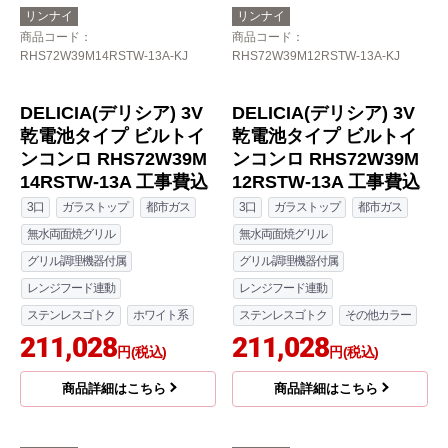
レンジフード連動
レンジフード連動
ステンレスゴトク
ホワイト系
ステンレスゴトク
その他カラー
208,168
208,168
円(税込)
円(税込)
商品詳細はこちら
商品詳細はこちら
リンナイ
リンナイ
商品コード
：
商品コード
：
RHS72W39M14RSTW-13A-KJ
RHS72W39M12RSTW-13A-KJ
DELICIA(デリシア) 3V
DELICIA(デリシア) 3V
乾電池タイプ ビルトイ
乾電池タイプ ビルトイ
ンコンロ RHS72W39M
ンコンロ RHS72W39M
14RSTW-13A 工事費込
12RSTW-13A 工事費込
3口
ガラストップ
都市ガス
3口
ガラストップ
都市ガス
無水両面焼グリル
無水両面焼グリル
グリル調理機器付属
グリル調理機器付属