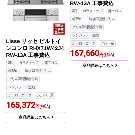
Lisse リッセ ビルトイ
Lisse リッセ ビルトイ
ンコンロ RHX71W42J4
ンコンロ RHX71W42J3
RW-13A 工事費込
RW-13A 工事費込
3口
ガラストップ
都市ガス
3口
ガラストップ
都市ガス
幅75cm
無水両面焼グリル
幅75cm
無水両面焼グリル
グリル調理機器付属
グリル調理機器付属
レンジフード連動
レンジフード連動
ホーローゴトク
シルバー系
ホーローゴトク
グレー系
165,372
167,660
円(税込)
円(税込)
商品詳細はこちら
商品詳細はこちら