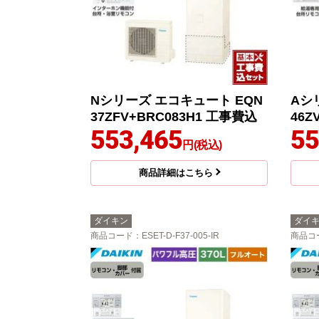
Nシリーズ エコキュート EQN
Aシ
37ZFV+BRC083H1 工事費込
46Z
553,465
55
円(税込)
商品詳細はこちら
ダイキン
ダイ
商品コード
：ESET-D-F37-005-IR
商品コ