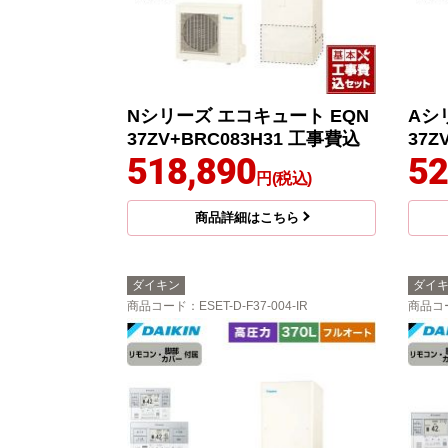
Nシリーズ エコキュート EQN
Aシ
37ZV+BRC083H31 工事費込
37Z
518,890
52
円(税込)
商品詳細はこちら
ダイキン
ダイ
商品コード
：ESET-D-F37-004-IR
商品コ