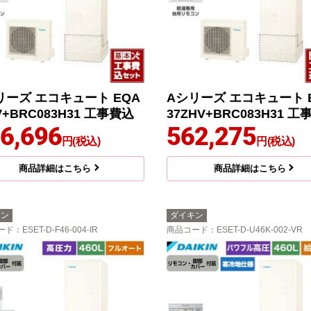
リーズ エコキュート EQA
Aシリーズ エコキュート 
V+BRC083H31 工事費込
37ZHV+BRC083H31 
6,696
562,275
円(税込)
円(税込)
商品詳細はこちら
商品詳細はこちら
キン
ダイキン
ード
：ESET-D-F46-004-IR
商品コード
：ESET-D-U46K-002-VR