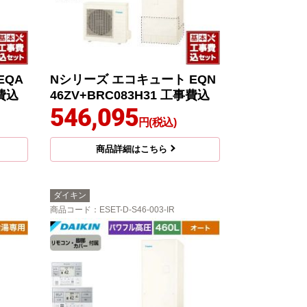
EQA
Nシリーズ エコキュート EQN
事費込
46ZV+BRC083H31 工事費込
546,095
円(税込)
商品詳細はこちら
ダイキン
商品コード
：ESET-D-S46-003-IR