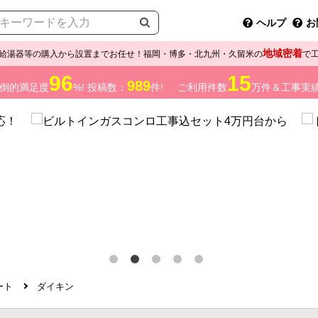
ヘルプ
お
地域密着
給湯器等の購入から設置までお任せ！福岡・博多・北九州・久留米の
で
96
15
989
倒的満足度
%! 投稿数：
件!
ご利用件数
万件＆工事実
ート
ダイキン