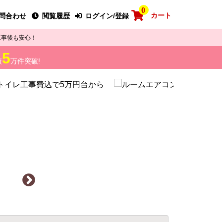
0
カート
問合わせ
閲覧履歴
ログイン/登録
工事後も安心！
5
績
万件突破!