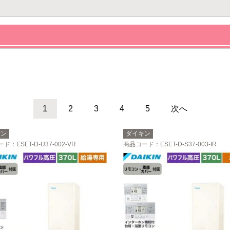
1
2
3
4
5
次へ
キン
ダイキン
ード
：ESET-D-U37-002-VR
商品コード
：ESET-D-S37-003-IR