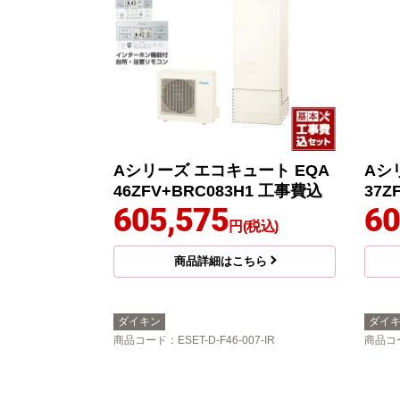
Aシリーズ エコキュート EQA
Aシ
46ZFV+BRC083H1 工事費込
37Z
605,575
60
円(税込)
商品詳細はこちら
ダイキン
ダイ
商品コード
：ESET-D-F46-007-IR
商品コ