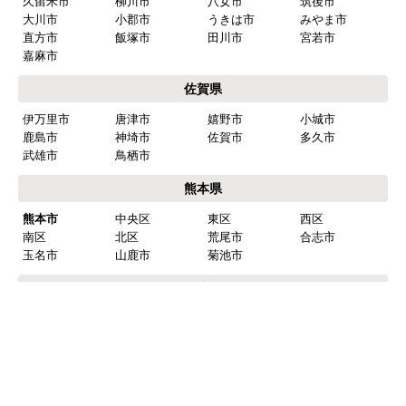
久留米市
柳川市
八女市
筑後市
大川市
小郡市
うきは市
みやま市
直方市
飯塚市
田川市
宮若市
嘉麻市
佐賀県
伊万里市
唐津市
嬉野市
小城市
鹿島市
神埼市
佐賀市
多久市
武雄市
鳥栖市
熊本県
熊本市
中央区
東区
西区
南区
北区
荒尾市
合志市
玉名市
山鹿市
菊池市
長崎県
長崎市
諫早市
大村市
※一部地域については遠方出張費発生、または対応できない場合がございま
す。
※リフォーム商品の工事エリアは異なりますのでリフォームページにてご確