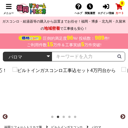
0
カート
メニュー
ヘルプ
閲覧履歴
ログイン/登録
ガスコンロ・給湯器等の購入から設置までお任せ！福岡・博多・北九州・久留米
地域密着
の
で工事後も安心！
96
989
圧倒的満足度
%! 投稿数：
件!
15
5
ご利用件数
万件＆工事実績
万件突破!
福岡リフォームトリカエ隊
ビルトインガスコンロ
パロマ