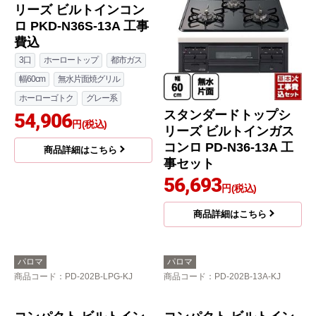
リーズ ビルトインコン
ロ PKD-N36S-13A 工事
費込
3口
ホーロートップ
都市ガス
幅60cm
無水片面焼グリル
ホーローゴトク
グレー系
スタンダードトップシ
54,906
円(税込)
リーズ ビルトインガス
コンロ PD-N36-13A 工
商品詳細はこちら
事セット
56,693
円(税込)
商品詳細はこちら
パロマ
パロマ
商品コード
：PD-202B-LPG-KJ
商品コード
：PD-202B-13A-KJ