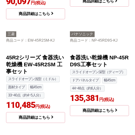
ドアパネルタイプ
幅60cm
事セット
50点以上（約7人分以上）
スライドオープン浅型（ミドル）
158,268
円(税込)
ドアパネルタイプ
幅45cm
33~40点（約4~5人分）
商品詳細はこちら
89,180
円(税込)
商品詳細はこちら
クリナップ
三菱
商品コード
：ZWPP45R21ADK-E-
商品コード
：EW-45R3SM-KJ
KJ
EW-45R3シリーズ 食器
プルオープン食器洗い
洗い乾燥機 EW-45R3S
乾燥機 食器洗い乾燥機
M 工事費込
ZWPP45R21ADK-E 工
幅45cm
面材タイプ
事セット
33~40点（約4~5人分）
スライドオープン浅型（ミドル）
スライドオープン浅型（ミドル）