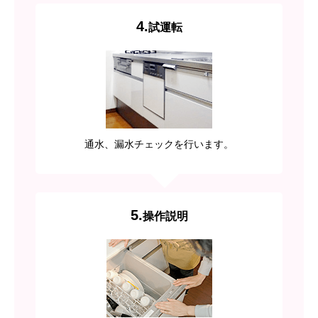
4.
試運転
通水、漏水チェックを行います。
5.
操作説明