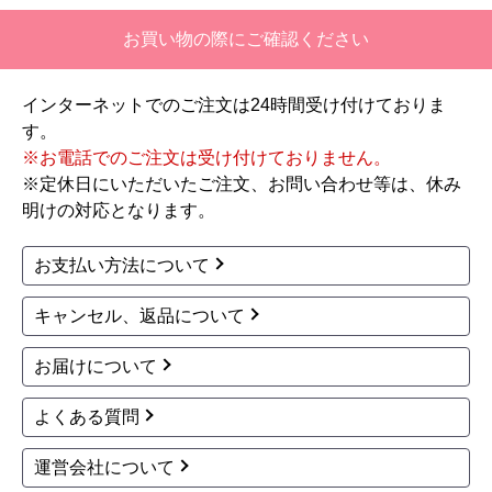
商品詳細はこちら
三菱
三菱
商品コード
：EW-45R2B-KJ
商品コード
：EW-45RD1SU-KJ
食器洗い乾燥機 EW-45
食器洗い乾燥機 EW-45
R2B 工事セット
RD1SU-KJ
スライドオープン浅型（ミドル）
スライドオープン深型（ディープ）
ドアパネルタイプ
幅45cm
ドアパネルタイプ
幅45cm
33~40点（約4~5人分）
44~48点（約6人分）
120,800
125,200
円(税込)
円(税込)
商品詳細はこちら
商品詳細はこちら
1
2
3
4
5
...
次へ
最後へ