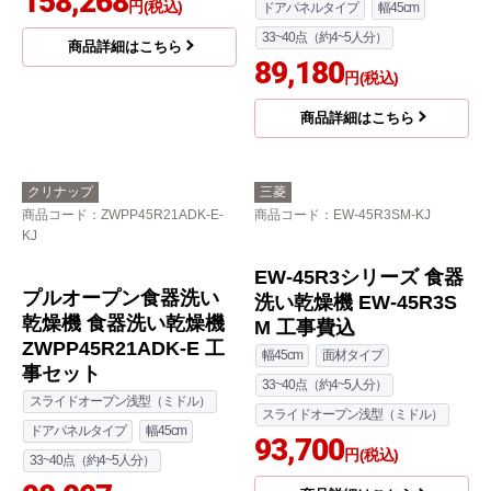
商品コード
：NP-45RD9K-KJ
商品コード
：NP-45VD9S-KJ
食器洗い乾燥機 NP-45R
食器洗い乾燥機 NP-45V
D9K工事セット
D9S工事セット
スライドオープン深型（ディープ）
スライドオープン深型（ディープ）
ドアパネルタイプ
幅45cm
ドアパネルタイプ
幅45cm
44~48点（約6人分）
44~48点（約6人分）
127,319
133,446
円(税込)
円(税込)
商品詳細はこちら
商品詳細はこちら
パナソニック
クリナップ
商品コード
：NP-60MS8S-KJ
商品コード
：ZWPP45R21LDS-E-
KJ
食器洗い乾燥機 NP-60
プルオープン食器洗い
MS8S-KJ
乾燥機 食器洗い乾燥機
スライドオープン浅型（ミドル）
ZWPP45R21LDS-E 工