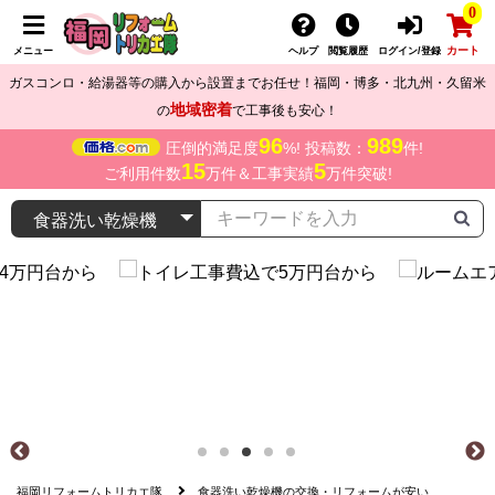
0
カート
メニュー
ヘルプ
閲覧履歴
ログイン/登録
ガスコンロ・給湯器等の購入から設置までお任せ！福岡・博多・北九州・久留米
地域密着
の
で工事後も安心！
96
989
圧倒的満足度
%! 投稿数：
件!
15
5
ご利用件数
万件＆工事実績
万件突破!
福岡リフォームトリカエ隊
食器洗い乾燥機の交換・リフォームが安い