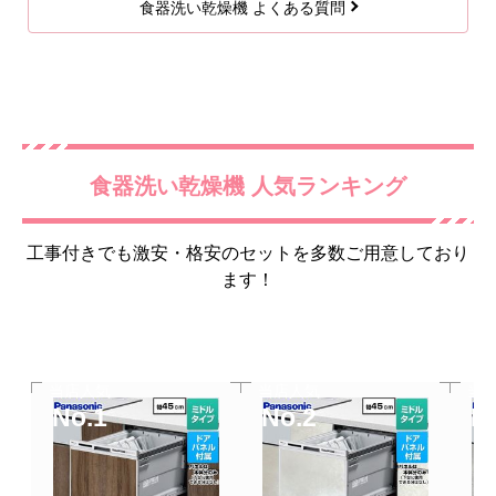
食器洗い乾燥機 よくある質問
食器洗い乾燥機 人気ランキング
工事付きでも激安・格安のセットを多数ご用意しており
ます！
当店人気
当店人気
当
No.1
No.2
N