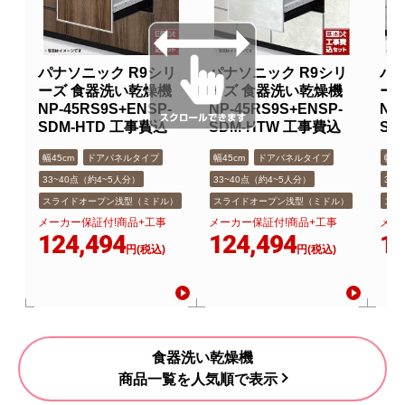
パナソニック R9シリ
パナソニック R9シリ
パナ
ーズ 食器洗い乾燥機
ーズ 食器洗い乾燥機
ー
NP-45RS9S+ENSP-
NP-45RS9S+ENSP-
NP
SDM-HTD 工事費込
SDM-HTW 工事費込
SD
幅45cm
ドアパネルタイプ
幅45cm
ドアパネルタイプ
幅45
33~40点（約4~5人分）
33~40点（約4~5人分）
33
スライドオープン浅型（ミドル）
スライドオープン浅型（ミドル）
スラ
メーカー保証付!商品+工事
メーカー保証付!商品+工事
メー
124,494
124,494
12
円(税込)
円(税込)
食器洗い乾燥機
商品一覧を人気順で表示