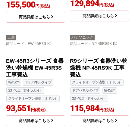
124,494
円(税込)
商品詳細はこちら
パナソニック
パナソニック
商品コード
：NP-45MC6T-KJ
商品コード
：NP-45MS9S-KJ
食器洗い乾燥機 NP-45
MC6T 工事セット
奥行60cm
44~48点（約6人分）
化粧パネル一体型
スライドオープン深型（ディープ）
幅45cm
155,500
円(税込)
M9シリーズ 食器洗い乾
燥機 NP-45MS9S 工事
商品詳細はこちら
費込
スライドオープン浅型（ミドル）