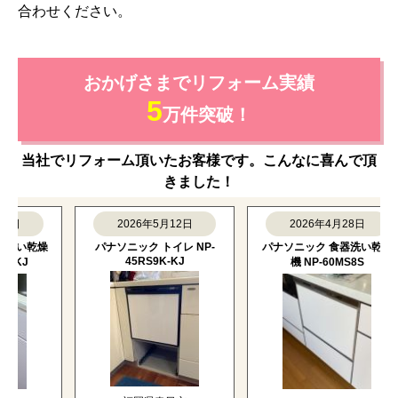
合わせください。
おかげさまでリフォーム実績
5
万件突破！
当社でリフォーム頂いたお客様です。こんなに喜んで頂
きました！
2026年5月12日
2026年4月28日
い乾燥
パナソニック トイレ NP-
パナソニック 食器洗い乾燥
45RS9K-KJ
J
機 NP-60MS8S