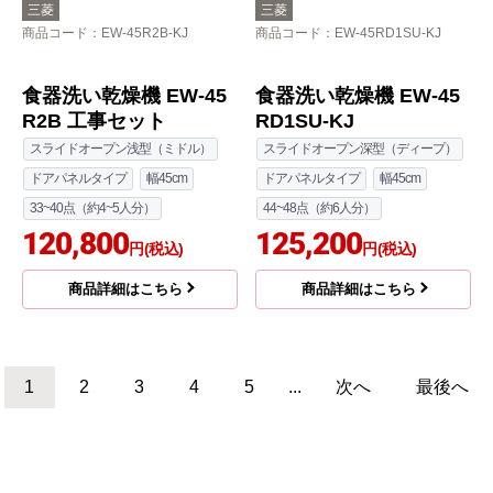
ドアパネルタイプ
幅45cm
93,700
円(税込)
33~40点（約4~5人分）
90,097
商品詳細はこちら
円(税込)
商品詳細はこちら
三菱
パナソニック
商品コード
：EW-45R2SM-KJ
商品コード
：NP-45RD9S-KJ
45R2シリーズ 食器洗い
食器洗い乾燥機 NP-45R
乾燥機 EW-45R2SM 工
D9S工事セット
事セット
スライドオープン深型（ディープ）
スライドオープン浅型（ミドル）
ドアパネルタイプ
幅45cm
面材タイプ
幅45cm
44~48点（約6人分）
33~40点（約4~5人分）
135,381
円(税込)
110,485
円(税込)
商品詳細はこちら