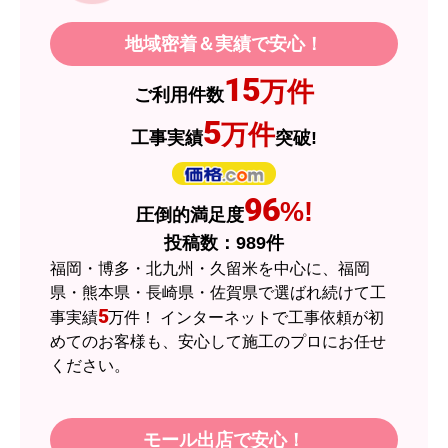
地域密着＆実績で安心！
15
万件
ご利用件数
5
万件
工事実績
突破!
96
%!
圧倒的満足度
投稿数：
989
件
福岡・博多・北九州・久留米を中心に、福岡
県・熊本県・長崎県・佐賀県で選ばれ続けて工
5
事実績
万件！ インターネットで工事依頼が初
めてのお客様も、安心して施工のプロにお任せ
ください。
モール出店で安心！