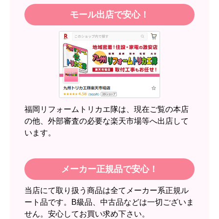
モール出店で安心！
【注文商品】エアコン・クーラー 【注
文時期】2026年05月頃（モバイルから）
【このショップを選んだ理由は？】
近隣のショップでしっかりやってくれそうだった
から！
【注文からどのくらいで届きましたか？】
2週間
福岡リフォームトリカエ隊は、現在ご覧の本店
【その他感想・コメント】
の他、外部審査の必要な楽天市場等へ出店して
います。
スイートポテト頭
さん
2026年6月30日 23:50
メーカー正規品で安心！
欲しい商品をスムーズに注文できましたか？
当店にて取り扱う商品は全てメーカー系正規ル
はい
ート品です。B級品、中古品などは一切ございま
ショップからの連絡や対応は適切でしたか？
せん。安心してお買い求め下さい。