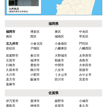
2026年4月18日 21:30
欲しい商品をスムーズに注文できましたか？
はい
福岡県
ショップからの連絡や対応は適切でしたか？
福岡市
博多区
東区
中央区
はい
南区
西区
城南区
早良区
予定の期日までに商品が届きましたか？
北九州市
小倉北区
小倉南区
門司区
はい
若松区
戸畑区
八幡東区
八幡西区
筑紫野市
春日市
大野城市
太宰府市
商品の梱包は必要十分なものでしたか？
古賀市
福津市
朝倉市
糸島市
はい
行橋市
豊前市
中間市
大牟田市
久留米市
柳川市
八女市
筑後市
またこのショップを利用したいですか？
大川市
小郡市
うきは市
みやま市
はい
直方市
飯塚市
田川市
宮若市
嘉麻市
【注文商品】食器洗い機(食洗機) 【注
佐賀県
文時期】2026年03月頃（モバイルから）
伊万里市
唐津市
嬉野市
小城市
【このショップを選んだ理由は？】
鹿島市
神埼市
佐賀市
多久市