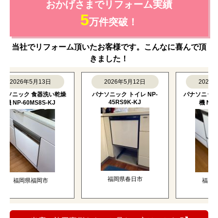
おかげさまでリフォーム実績
5
万件突破！
当社でリフォーム頂いたお客様です。こんなに喜んで頂
きました！
2026年5月13日
2026年5月12日
2026年4月
ニック 食器洗い乾燥
パナソニック トイレ NP-
パナソニック 食
45RS9K-KJ
NP-60MS8S-KJ
機 NP-60M
福岡県春日市
福岡県福岡市
福岡県福岡