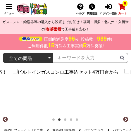
0
カート
メニュー
ヘルプ
閲覧履歴
ログイン/登録
ガスコンロ・給湯器等の購入から設置までお任せ！福岡・博多・北九州・久留米
地域密着
の
で工事後も安心！
96
989
圧倒的満足度
%! 投稿数：
件!
15
5
ご利用件数
万件＆工事実績
万件突破!
福岡リフォームトリカエ隊
食器洗い乾燥機
パナソニック
パナソニック 