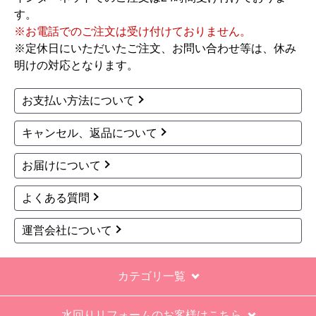
す。
工事対応は、１０点満点の３．５点。マイナス
※お電話でのご注文は受け付けておりません。
１．５点は、少々工事が雑。
※定休日にいただいたご注文、お問い合わせ等は、休み
過去の業者で一番最低。良かった点は、ただ一
明けの対応となります。
つ、愛想が良かったこと。
最初から名刺の提示も無く、どこの業者で名前が
お支払い方法について
なにかも分からない。少々不安である。
キャンセル、返品について
工事後は、初期設定や取り扱いの説明もなく、慌
てて引き上げる感じ。
お届けについて
保障期間の説明もHPとは違った。８年保証にして
よくある質問
いるがメーカー保証が３年追加になり１１年と説
明があった。HPにはメーカー保証期間も８年に含
運営会社について
むとなっていたが、どちらが正しいか分からな
い。
カテゴリ一覧
エアコン設置場所が２階だったので、どう考えて
も一人でかなえられる体力があると思えない、腰
水回りリフォームのお客様はこちら