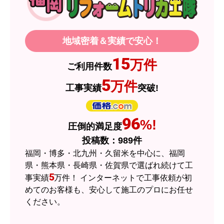
製品価格もですが、設置や保証なども充実してい
るので、今後も頼りになるショップの一つです。
地域密着＆実績で安心！
JodyH
さん
15
万件
ご利用件数
2026年7月3日 19:01
5
万件
工事実績
突破!
欲しい商品をスムーズに注文できましたか？
はい
ショップからの連絡や対応は適切でしたか？
96
%!
圧倒的満足度
はい
投稿数：
989
件
予定の期日までに商品が届きましたか？
福岡・博多・北九州・久留米を中心に、福岡
はい
県・熊本県・長崎県・佐賀県で選ばれ続けて工
5
事実績
万件！ インターネットで工事依頼が初
商品の梱包は必要十分なものでしたか？
めてのお客様も、安心して施工のプロにお任せ
はい
ください。
またこのショップを利用したいですか？
はい