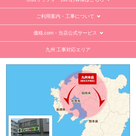
が悪かったが室外機の荷揚げを手伝った。もし、
客先が高齢の女性だったらどうしたのか疑問。
ご利用案内・工事について
エアコン専門の担当べつにもう一人来て欲しかっ
た。
価格.com・当店公式サービス
工事業者からの連絡は電話かメールとなっていた
が、登録したメールアドレスではなく、ショート
九州 工事対応エリア
メールだとは知らず、確認できなかった。
エアコンが２００V対応型だが、同じ２００Vでも
業務用なのでコンセントの形状が違い、途中で工
事業者が買いに行く始末。注文時に形状の確認も
して欲しい。
別の部屋もお願いしたいと考えていたが、少々不
安があり要検討。
akagenoane
さん