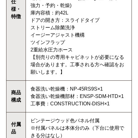
仕
強力・予約・乾燥)
様・
庫内容積：約42L
特徴
ドアの開き方：スライドタイプ
ストリーム除菌洗浄
イージーアジャスト機構
ツインフラップ
2重給水圧力ホース
【別売りの専用キャビネットが必要になる
場合があります。工事される方へ確認をお
願いします。】
食器洗い乾燥機：NP-45RS9S×1
商品
食器洗い乾燥機部材：ENSP-SDM-HTD×1
構成
工事費：CONSTRUCTION-DISH×1
ビンテージウッド色パネル付属
付属
※付属パネルは本体分のみ（下台に使用で
品
きる分はなし）