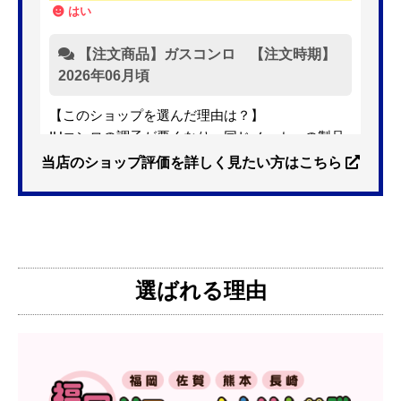
はい
【注文商品】ガスコンロ 【注文時期】
2026年06月頃
【このショップを選んだ理由は？】
IHコンロの調子が悪くなり、同じメーカーの製品
を探していました。ただ、3口から2口のものへ変
当店のショップ評価を詳しく見たい方はこちら
更を考えており、量販店へ行ったところ2口のもの
は需要が少なく製品によっては割高になるとのこ
とで3口を進められました。
そこで、福岡リフォームトリカエ隊で探したとこ
ろ、希望した製品が量販店よりかなり安い価格で
選ばれる理由
あったので購入いたしました。
【注文からどのくらいで届きましたか？】
1週間程度
【その他感想・コメント】