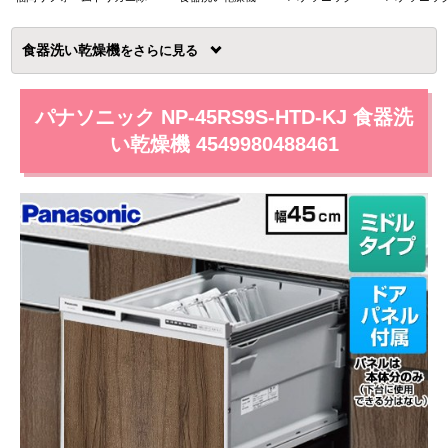
食器洗い乾燥機
を
パナソニック NP-45RS9S-HTD-KJ 食器洗
い乾燥機 4549980488461