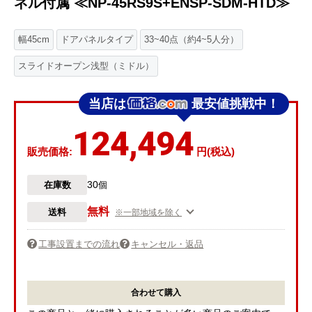
ネル付属 ≪NP-45RS9S+ENSP-SDM-HTD≫
幅45cm
ドアパネルタイプ
33~40点（約4~5人分）
スライドオープン浅型（ミドル）
当店は
最安値挑戦中！
124,494
販売価格:
円(税込)
30
在庫数
個
無料
送料
※一部地域を除く
工事設置までの流れ
キャンセル・返品
合わせて購入