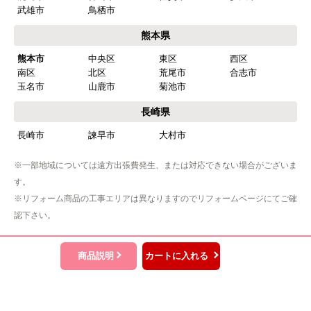
商品価格がお手頃だった
武雄市
鳥栖市
熊本県
【注文からどのくらいで届きましたか？】
熊本市
中央区
東区
西区
忘れました
南区
北区
荒尾市
合志市
玉名市
山鹿市
菊池市
【その他感想・コメント】
工事は土曜日に申し込んだが、
長崎県
商品が事前郵送で受取日の時間指定ができなかっ
長崎市
諫早市
大村市
たので、仕事を1日休まなければならなかった。
※一部地域については遠方出張費発生、または対応できない場合がございま
す。
hisahisa229
さん
※リフォーム商品の工事エリアは異なりますのでリフォームページにてご確
2026年4月12日 22:19
認下さい。
欲しい商品をスムーズに注文できましたか？
はい
商品説明
カートに入れる
ショップからの連絡や対応は適切でしたか？
無回答