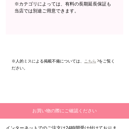
無回答
※カテゴリによっては、有料の長期延長保証も
当店では別途ご用意できます。
予定の期日までに商品が届きましたか？
はい
商品の梱包は必要十分なものでしたか？
はい
またこのショップを利用したいですか？
いいえ
※人的ミスによる掲載不備については、
こちら
をご覧く
【注文商品】エアコン・クーラー 【注
ださい。
文時期】2026年06月頃
【このショップを選んだ理由は？】
価格と評価が良かったから。
【注文からどのくらいで届きましたか？】
お買い物の際にご確認ください
二週間ほどです。
インターネットでのご注文は24時間受け付けておりま
【その他感想・コメント】