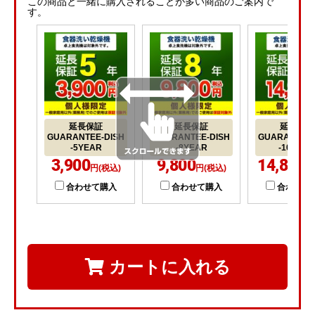
この商品と一緒に購入されることが多い商品のご案内で
す。
延長保証
延長保証
延長保証
GUARANTEE-DISH
GUARANTEE-DISH
GUARANTEE-
-5YEAR
-8YEAR
-10YEA
3,900
9,800
14,800
円(税込)
円(税込)
円
合わせて購入
合わせて購入
合わせて
カートに入れる