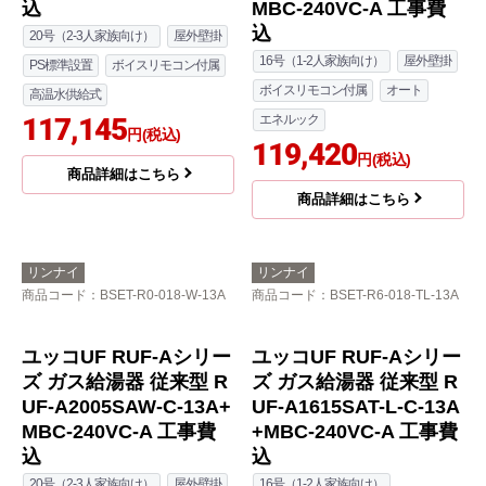
リンナイ
リンナイ
商品コード
：BSET-R0-008-13A
商品コード
：BSET-R6-018-W-13A
RUJ-Aシリーズ ガス給
ユッコUF RUF-Aシリー
湯器 RUJ-A2010W-A-1
ズ ガス給湯器 従来型 R
3A+MC-146V-A 工事費
UF-A1615SAW-C-13A+
込
MBC-240VC-A 工事費
込
20号（2-3人家族向け）
屋外壁掛
16号（1-2人家族向け）
屋外壁掛
PS標準設置
ボイスリモコン付属
ボイスリモコン付属
オート
高温水供給式