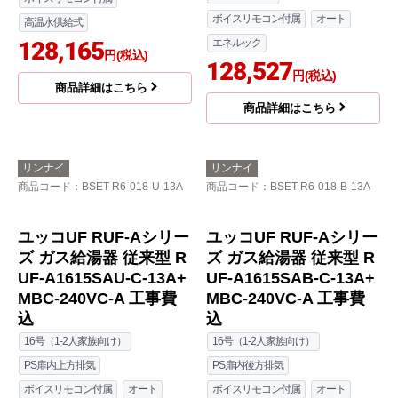
MBC-240VC-A 工事費
+MBC-240VC-A 工事費
込
込
20号（2-3人家族向け）
屋外壁掛
16号（1-2人家族向け）
ボイスリモコン付属
オート
給湯器-設置場所
エネルック
ボイスリモコン付属
オート
125,337
エネルック
円(税込)
126,927
円(税込)
商品詳細はこちら
商品詳細はこちら
リンナイ
リンナイ
商品コード
：BSET-R4-008-13A
商品コード
：BSET-R6-018-A-13A
RUJ-Aシリーズ ガス給
ユッコUF RUF-Aシリー
湯器 RUJ-A2400W-A-1
ズ ガス給湯器 従来型 R
3A+MC-146V-A 工事費
UF-A1615SAA-C-13A+
込
MBC-240VC-A 工事費