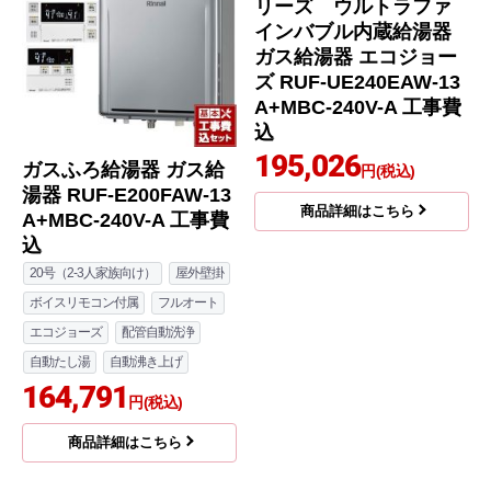
ガスふろ給湯器 ガス給
ユッコUF RUF-UEシ
湯器 RUF-E200FAW-13
リーズ ウルトラファ
A+MBC-240V-A 工事費
インバブル内蔵給湯器
込
ガス給湯器 エコジョー
ズ RUF-UE240EAW-13
20号（2-3人家族向け）
屋外壁掛
A+MBC-240V-A 工事費
ボイスリモコン付属
フルオート
込
エコジョーズ
配管自動洗浄
195,026
円(税込)
自動たし湯
自動沸き上げ
164,791
商品詳細はこちら
円(税込)
商品詳細はこちら