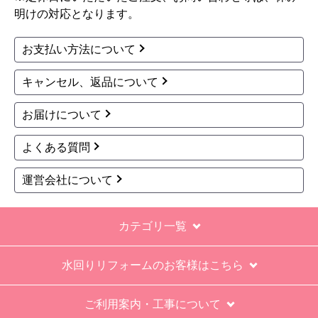
16号（1-2人家族向け）
16号（1-2人家族向け）
PS扉内上方排気
PS扉内後方排気
ボイスリモコン付属
オート
ボイスリモコン付属
オート
エネルック
エネルック
128,527
129,190
円(税込)
円(税込)
商品詳細はこちら
商品詳細はこちら
1
2
3
4
5
...
次へ
最後へ
お買い物の際にご確認ください
インターネットでのご注文は24時間受け付けておりま