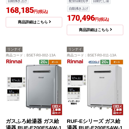
自動沸き上げ
配管自動洗浄
自動たし湯
168,185
自動沸き上げ
円(税込)
170,496
円(税込)
商品詳細はこちら
商品詳細はこちら
リンナイ
リンナイ
商品コード
：BSET-R0-002-13A
商品コード
：BSET-R0-011-13A
ガスふろ給湯器 ガス給
RUF-Eシリーズ ガス給
湯器 RUF-E200FSAW-1
湯器 RUF-E200FSAW-1