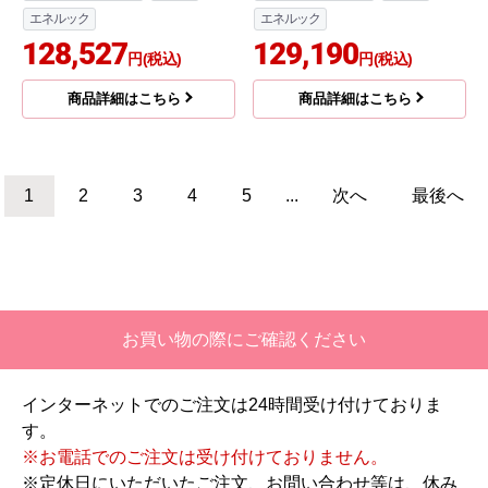
込
24号（4人以上家族向け）
16号（1-2人家族向け）
屋外壁掛
PS標準設置
PSアルコーブ
ボイスリモコン付属
ボイスリモコン付属
オート
高温水供給式
128,165
エネルック
円(税込)
128,527
円(税込)
商品詳細はこちら
商品詳細はこちら
リンナイ
リンナイ
商品コード
：BSET-R6-018-U-13A
商品コード
：BSET-R6-018-B-13A
ユッコUF RUF-Aシリー
ユッコUF RUF-Aシリー
ズ ガス給湯器 従来型 R
ズ ガス給湯器 従来型 R
UF-A1615SAU-C-13A+
UF-A1615SAB-C-13A+
MBC-240VC-A 工事費
MBC-240VC-A 工事費
込
込