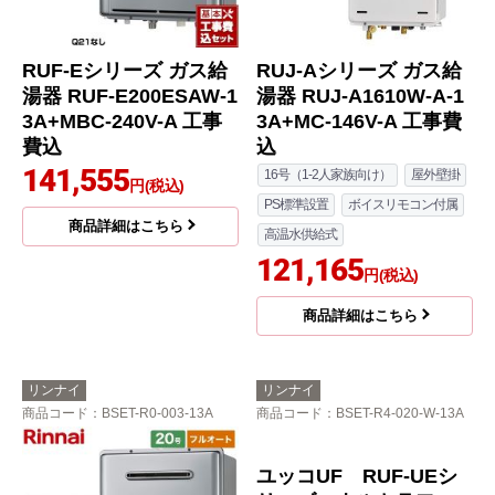
RUF-Eシリーズ ガス給
RUJ-Aシリーズ ガス給
湯器 RUF-E200ESAW-1
湯器 RUJ-A1610W-A-1
3A+MBC-240V-A 工事
3A+MC-146V-A 工事費
費込
込
141,555
16号（1-2人家族向け）
屋外壁掛
円(税込)
PS標準設置
ボイスリモコン付属
商品詳細はこちら
高温水供給式
121,165
円(税込)
商品詳細はこちら
リンナイ
リンナイ
商品コード
：BSET-R0-003-13A
商品コード
：BSET-R4-020-W-13A