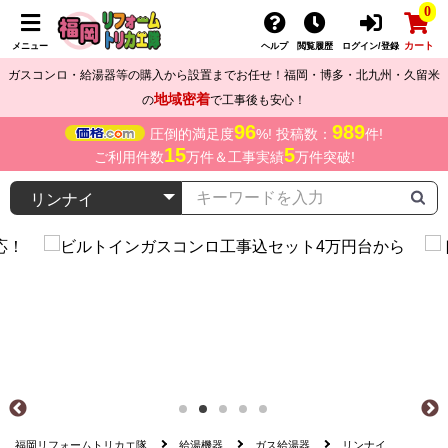
0
カート
メニュー
ヘルプ
閲覧履歴
ログイン/登録
ガスコンロ・給湯器等の購入から設置までお任せ！福岡・博多・北九州・久留米
地域密着
の
で工事後も安心！
96
989
圧倒的満足度
%! 投稿数：
件!
15
5
ご利用件数
万件＆工事実績
万件突破!
福岡リフォームトリカエ隊
給湯機器
ガス給湯器
リンナイ