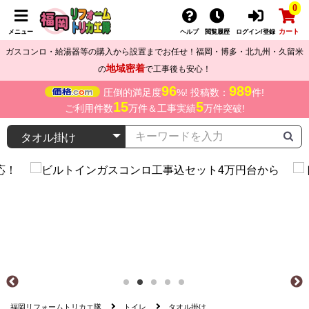
0
カート
メニュー
ヘルプ
閲覧履歴
ログイン/登録
ガスコンロ・給湯器等の購入から設置までお任せ！福岡・博多・北九州・久留米
地域密着
の
で工事後も安心！
96
989
圧倒的満足度
%! 投稿数：
件!
15
5
ご利用件数
万件＆工事実績
万件突破!
福岡リフォームトリカエ隊
トイレ
タオル掛け