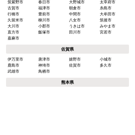
福岡県
福岡市
博多区
東区
中央区
南区
西区
城南区
早良区
北九州市
小倉北区
小倉南区
門司区
若松区
戸畑区
八幡東区
八幡西区
筑紫野市
春日市
大野城市
太宰府市
古賀市
福津市
朝倉市
糸島市
行橋市
豊前市
中間市
大牟田市
久留米市
柳川市
八女市
筑後市
大川市
小郡市
うきは市
みやま市