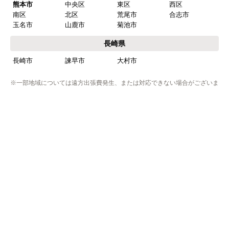
福岡県
福岡市
博多区
東区
中央区
南区
西区
城南区
早良区
北九州市
小倉北区
小倉南区
門司区
若松区
戸畑区
八幡東区
八幡西区
筑紫野市
春日市
大野城市
太宰府市
古賀市
福津市
朝倉市
糸島市
行橋市
豊前市
中間市
大牟田市
久留米市
柳川市
八女市
筑後市
大川市
小郡市
うきは市
みやま市
直方市
飯塚市
田川市
宮若市
嘉麻市
佐賀県
伊万里市
唐津市
嬉野市
小城市
鹿島市
神埼市
佐賀市
多久市