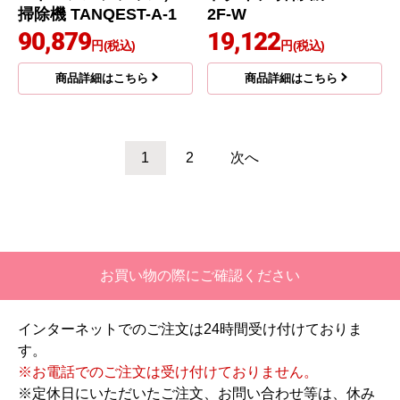
ストサイクロン 掃除機
リーズ ZUBAQ 掃除機
PV-BH900SM-K
HC-JK2E-B
59,500
61,825
円(税込)
円(税込)
商品詳細はこちら
商品詳細はこちら
ダイソン
ダイソン
商品コード
：SV50FC
商品コード
：SV46ABL
Dyson PencilVac Fluff
Dyson V12 Detect Slim
ycones 掃除機 SV50FC
Absolute 掃除機 SV46
ABL
62,128
円(税込)
商品詳細はこちら
商品詳細はこちら
コーワ
三菱
商品コード
：TANQEST-A-1
商品コード
：TC-FJ2F-W