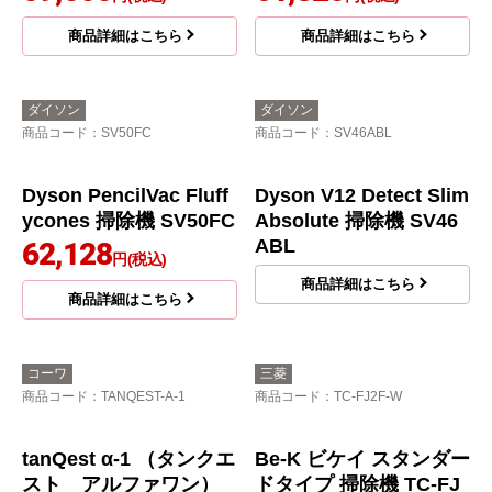
iNSTICKシリーズ ZU
スティッククリーナー
BAQ 掃除機 HC-JD2C-
（コードレス式）かる
N
パックスティック 掃除
機 PKV-BK50P-C
59,076
円(税込)
59,500
円(税込)
商品詳細はこちら
商品詳細はこちら
日立
三菱
商品コード
：PV-BH900SM-K
商品コード
：HC-JK2E-B
コードレススティック
コードレススティック
クリーナー パワーブー
クリーナー iNSTICKシ