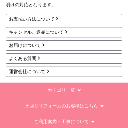
tanQest α-1 （タンクエ
Be-K ビケイ スタンダー
スト アルファワン）
ドタイプ 掃除機 TC-FJ
掃除機 TANQEST-A-1
2F-W
90,879
19,122
円(税込)
円(税込)
商品詳細はこちら
商品詳細はこちら
1
2
次へ
お買い物の際にご確認ください
インターネットでのご注文は24時間受け付けておりま