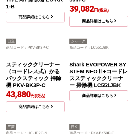
コードレススティック
コードレス パワかるス
紙パック式掃除機 RAC
ティック 掃除機 PV-BL
TIVE Air 掃除機 EC-KR
50M-C
1-B
39,082
円(税込)
商品詳細はこちら
商品詳細はこちら
日立
シャーク
商品コード
：PKV-BK3P-C
商品コード
：LC551JBK