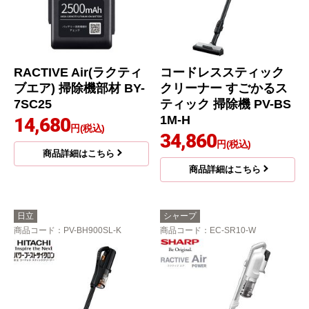
RACTIVE Air(ラクティ
コードレススティック
ブエア) 掃除機部材 BY-
クリーナー すごかるス
7SC25
ティック 掃除機 PV-BS
1M-H
14,680
円(税込)
34,860
円(税込)
商品詳細はこちら
商品詳細はこちら
日立
シャープ
商品コード
：PV-BH900SL-K
商品コード
：EC-SR10-W