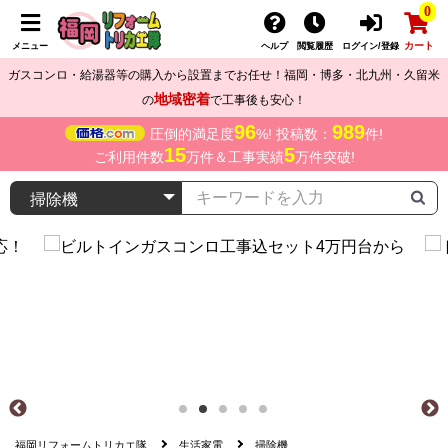
0
カート
メニュー
ヘルプ
閲覧履歴
ログイン/登録
ガスコンロ・給湯器等の購入から設置までお任せ！福岡・博多・北九州・久留米
地域密着
の
で工事後も安心！
96
989
圧倒的満足度
%! 投稿数：
件!
15
5
ご利用件数
万件＆工事実績
万件突破!
福岡リフォームトリカエ隊
生活家電
掃除機