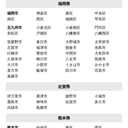
福岡県
福岡市
博多区
東区
中央区
南区
西区
城南区
早良区
北九州市
小倉北区
小倉南区
門司区
若松区
戸畑区
八幡東区
八幡西区
筑紫野市
春日市
大野城市
太宰府市
古賀市
福津市
朝倉市
糸島市
行橋市
豊前市
中間市
大牟田市
久留米市
柳川市
八女市
筑後市
大川市
小郡市
うきは市
みやま市
直方市
飯塚市
田川市
宮若市
嘉麻市
佐賀県
伊万里市
唐津市
嬉野市
小城市
鹿島市
神埼市
佐賀市
多久市
武雄市
鳥栖市
熊本県
熊本市
中央区
東区
西区