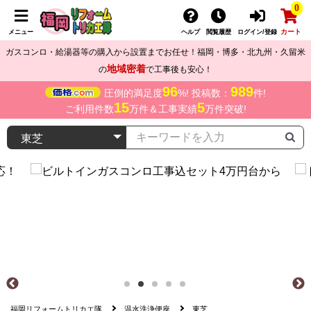
0
カート
メニュー
ヘルプ
閲覧履歴
ログイン/登録
ガスコンロ・給湯器等の購入から設置までお任せ！福岡・博多・北九州・久留米
地域密着
の
で工事後も安心！
96
989
圧倒的満足度
%! 投稿数：
件!
15
5
ご利用件数
万件＆工事実績
万件突破!
福岡リフォームトリカエ隊
温水洗浄便座
東芝