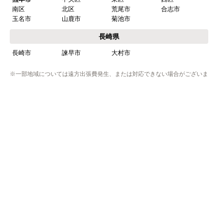
南区
北区
荒尾市
合志市
玉名市
山鹿市
菊池市
長崎県
長崎市
諫早市
大村市
※一部地域については遠方出張費発生、または対応できない場合がございま
す。
※リフォーム商品の工事エリアは異なりますのでリフォームページにてご確
認下さい。
※プライバシー保護のためSSL暗号化通信を採用（導入）してい
ますので、