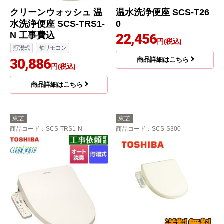
クリーンウォッシュ 温
温水洗浄便座 SCS-T26
水洗浄便座 SCS-TRS1-
0
N 工事費込
22,456
円(税込)
貯湯式
袖リモコン
30,886
商品詳細はこちら
円(税込)
商品詳細はこちら
東芝
東芝
商品コード
：SCS-TRS1-N
商品コード
：SCS-S300