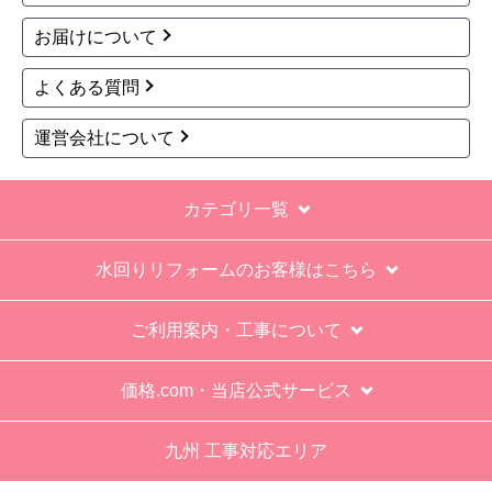
てて引き上げる感じ。
お届けについて
保障期間の説明もHPとは違った。８年保証にして
よくある質問
いるがメーカー保証が３年追加になり１１年と説
明があった。HPにはメーカー保証期間も８年に含
運営会社について
むとなっていたが、どちらが正しいか分からな
い。
カテゴリ一覧
エアコン設置場所が２階だったので、どう考えて
も一人でかなえられる体力があると思えない、腰
水回りリフォームのお客様はこちら
が悪かったが室外機の荷揚げを手伝った。もし、
客先が高齢の女性だったらどうしたのか疑問。
ご利用案内・工事について
エアコン専門の担当べつにもう一人来て欲しかっ
た。
価格.com・当店公式サービス
工事業者からの連絡は電話かメールとなっていた
が、登録したメールアドレスではなく、ショート
九州 工事対応エリア
メールだとは知らず、確認できなかった。