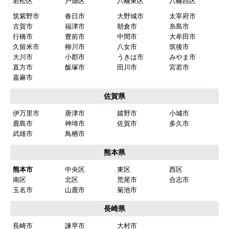
はい
若松区
戸畑区
八幡東区
八幡西区
筑紫野市
春日市
大野城市
太宰府市
商品の梱包は必要十分なものでしたか？
古賀市
福津市
朝倉市
糸島市
はい
行橋市
豊前市
中間市
大牟田市
久留米市
柳川市
八女市
筑後市
またこのショップを利用したいですか？
大川市
小郡市
うきは市
みやま市
はい
直方市
飯塚市
田川市
宮若市
嘉麻市
【注文商品】食器洗い機(食洗機) 【注
佐賀県
文時期】2026年03月頃（モバイルから）
伊万里市
唐津市
嬉野市
小城市
【このショップを選んだ理由は？】
鹿島市
神埼市
佐賀市
多久市
商品価格がお手頃だった
武雄市
鳥栖市
熊本県
【注文からどのくらいで届きましたか？】
熊本市
中央区
東区
西区
忘れました
南区
北区
荒尾市
合志市
玉名市
山鹿市
菊池市
【その他感想・コメント】
工事は土曜日に申し込んだが、
長崎県
商品が事前郵送で受取日の時間指定ができなかっ
長崎市
諫早市
大村市