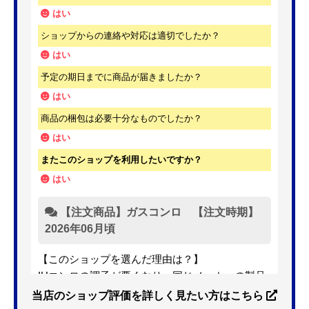
はい
ショップからの連絡や対応は適切でしたか？
はい
予定の期日までに商品が届きましたか？
はい
商品の梱包は必要十分なものでしたか？
はい
またこのショップを利用したいですか？
はい
【注文商品】ガスコンロ 【注文時期】
2026年06月頃
【このショップを選んだ理由は？】
IHコンロの調子が悪くなり、同じメーカーの製品
を探していました。ただ、3口から2口のものへ変
当店のショップ評価を詳しく見たい方はこちら
更を考えており、量販店へ行ったところ2口のもの