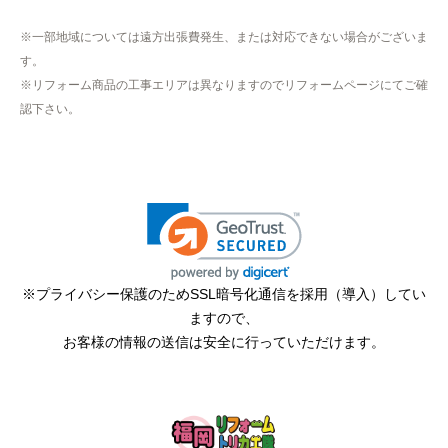
たので、仕事を1日休まなければならなかった。
※一部地域については遠方出張費発生、または対応できない場合がございま
す。
hisahisa229
さん
※リフォーム商品の工事エリアは異なりますのでリフォームページにてご確
2026年4月12日 22:19
認下さい。
欲しい商品をスムーズに注文できましたか？
はい
ショップからの連絡や対応は適切でしたか？
無回答
予定の期日までに商品が届きましたか？
はい
※プライバシー保護のためSSL暗号化通信を採用（導入）してい
ますので、
商品の梱包は必要十分なものでしたか？
お客様の情報の送信は安全に行っていただけます。
はい
またこのショップを利用したいですか？
はい