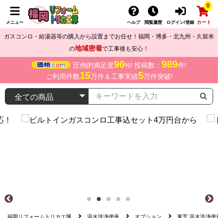
0
カート
メニュー
ヘルプ
閲覧履歴
ログイン/登録
ガスコンロ・給湯器等の購入から設置までお任せ！福岡・博多・北九州・久留米
地域密着
の
で工事後も安心！
96
989
圧倒的満足度
%! 投稿数：
件!
15
5
ご利用件数
万件＆工事実績
万件突破!
福岡リフォームトリカエ隊
温水洗浄便座
オプション
東芝 温水洗浄便座部