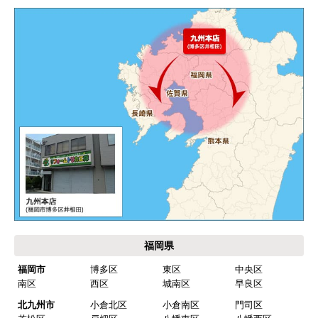
エアコンが２００V対応型だが、同じ２００Vでも
業務用なのでコンセントの形状が違い、途中で工
事業者が買いに行く始末。注文時に形状の確認も
して欲しい。
別の部屋もお願いしたいと考えていたが、少々不
安があり要検討。
akagenoane
さん
2026年4月18日 21:30
欲しい商品をスムーズに注文できましたか？
はい
福岡県
ショップからの連絡や対応は適切でしたか？
福岡市
博多区
東区
中央区
はい
南区
西区
城南区
早良区
予定の期日までに商品が届きましたか？
北九州市
小倉北区
小倉南区
門司区