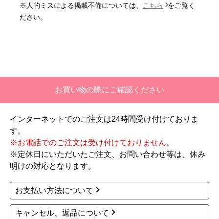
※人的ミスによる掲載不備については、
こちら
をご覧く
【注文商品】エアコン・クーラー 【注
ださい。
文時期】2026年06月頃
【このショップを選んだ理由は？】
価格と評価が良かったから。
【注文からどのくらいで届きましたか？】
お買い物の際にご確認ください
二週間ほどです。
インターネットでのご注文は24時間受け付けておりま
【その他感想・コメント】
す。
工事対応は、１０点満点の３．５点。マイナス
※お電話でのご注文は受け付けておりません。
１．５点は、少々工事が雑。
※定休日にいただいたご注文、お問い合わせ等は、休み
過去の業者で一番最低。良かった点は、ただ一
明けの対応となります。
つ、愛想が良かったこと。
最初から名刺の提示も無く、どこの業者で名前が
お支払い方法について
なにかも分からない。少々不安である。
キャンセル、返品について
工事後は、初期設定や取り扱いの説明もなく、慌