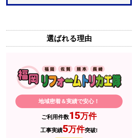
は需要が少なく製品によっては割高になるとのこ
とで3口を進められました。
そこで、福岡リフォームトリカエ隊で探したとこ
ろ、希望した製品が量販店よりかなり安い価格で
選ばれる理由
あったので購入いたしました。
【注文からどのくらいで届きましたか？】
1週間程度
【その他感想・コメント】
製品価格もですが、設置や保証なども充実してい
るので、今後も頼りになるショップの一つです。
地域密着＆実績で安心！
JodyH
さん
15
万件
ご利用件数
2026年7月3日 19:01
5
万件
工事実績
突破!
欲しい商品をスムーズに注文できましたか？