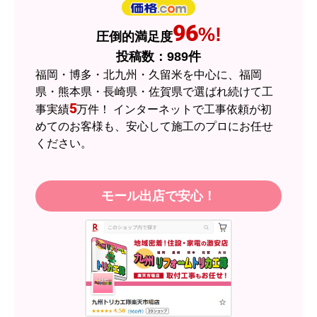
はい
ショップからの連絡や対応は適切でしたか？
96
%!
圧倒的満足度
はい
投稿数：
989
件
予定の期日までに商品が届きましたか？
福岡・博多・北九州・久留米を中心に、福岡
はい
県・熊本県・長崎県・佐賀県で選ばれ続けて工
5
事実績
万件！ インターネットで工事依頼が初
商品の梱包は必要十分なものでしたか？
めてのお客様も、安心して施工のプロにお任せ
はい
ください。
またこのショップを利用したいですか？
はい
モール出店で安心！
【注文商品】エアコン・クーラー 【注
文時期】2026年05月頃（モバイルから）
【このショップを選んだ理由は？】
近隣のショップでしっかりやってくれそうだった
から！
【注文からどのくらいで届きましたか？】