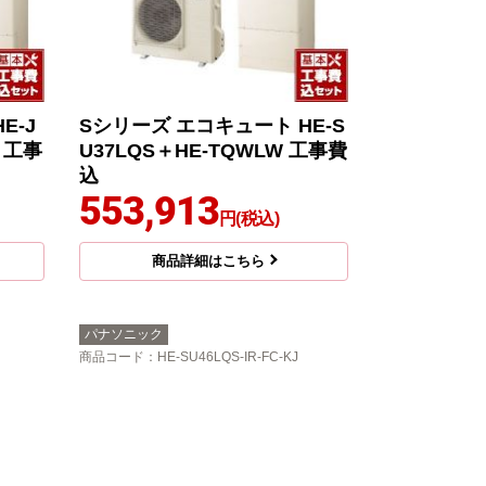
E-J
Sシリーズ エコキュート HE-S
C 工事
U37LQS＋HE-TQWLW 工事費
込
553,913
円(税込)
商品詳細はこちら
パナソニック
商品コード
：HE-SU46LQS-IR-FC-KJ