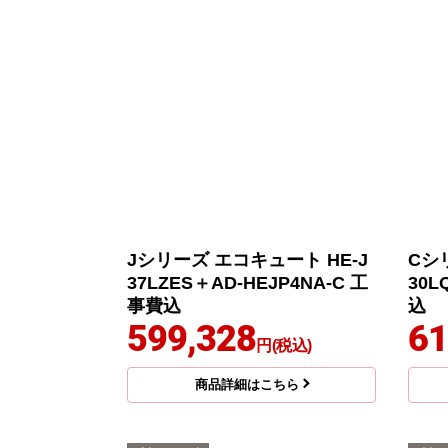
Jシリーズ エコキュート HE-J
Cシ
37LZES＋AD-HEJP4NA-C 工
30L
事費込
込
599,328
61
円(税込)
商品詳細はこちら