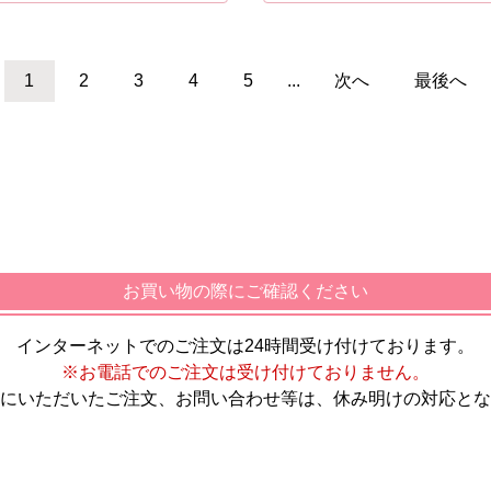
1
2
3
4
5
...
次へ
最後へ
お買い物の際にご確認ください
インターネットでのご注文は24時間受け付けております。
※お電話でのご注文は受け付けておりません。
にいただいたご注文、お問い合わせ等は、休み明けの対応とな