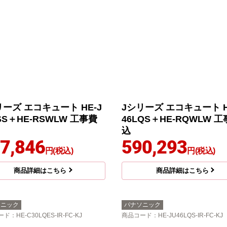
リーズ エコキュート HE-J
Jシリーズ エコキュート H
SS＋HE-RSWLW 工事費
46LQS＋HE-RQWLW 
込
7,846
590,293
円(税込)
円(税込)
商品詳細はこちら
商品詳細はこちら
ソニック
パナソニック
ード
：HE-C30LQES-IR-FC-KJ
商品コード
：HE-JU46LQS-IR-FC-KJ