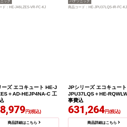
ソニック
パナソニック
ード
：HE-J46LZES-VR-FC-KJ
商品コード
：HE-JPU37LQS-IR-FC-KJ
リーズ エコキュート HE-J
JPシリーズ エコキュート 
ZES＋AD-HEJP4NA-C 工
JPU37LQS＋HE-RQWL
込
事費込
8,979
631,264
円(税込)
円(税込)
商品詳細はこちら
商品詳細はこちら