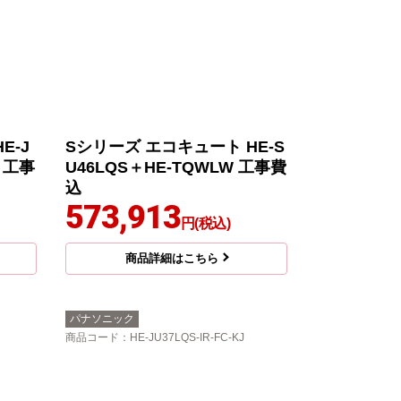
E-J
Sシリーズ エコキュート HE-S
C 工事
U46LQS＋HE-TQWLW 工事費
込
573,913
円(税込)
商品詳細はこちら
パナソニック
商品コード
：HE-JU37LQS-IR-FC-KJ