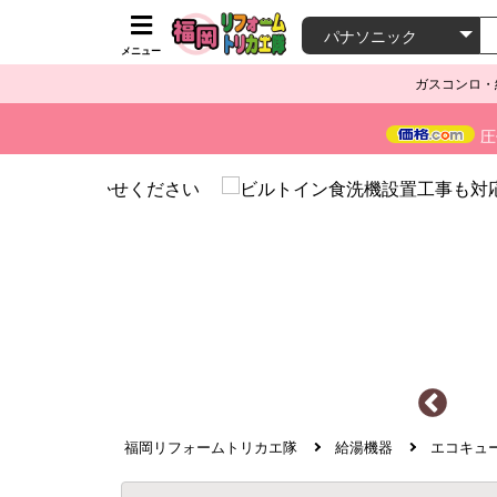
メニュー
ガスコンロ・
圧
福岡リフォームトリカエ隊
給湯機器
エコキュ