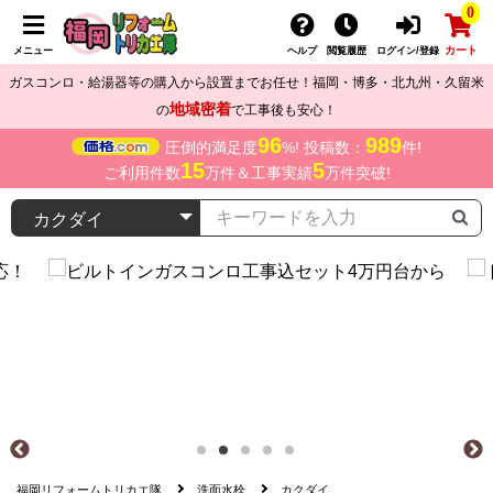
0
カート
メニュー
ヘルプ
閲覧履歴
ログイン/登録
ガスコンロ・給湯器等の購入から設置までお任せ！福岡・博多・北九州・久留米
地域密着
の
で工事後も安心！
96
989
圧倒的満足度
%! 投稿数：
件!
15
5
ご利用件数
万件＆工事実績
万件突破!
福岡リフォームトリカエ隊
洗面水栓
カクダイ