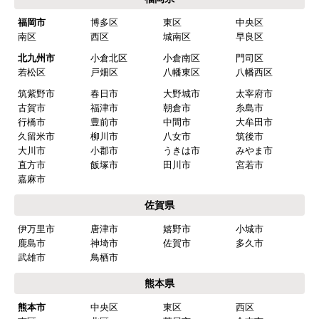
福岡市
博多区
東区
中央区
南区
西区
城南区
早良区
北九州市
小倉北区
小倉南区
門司区
若松区
戸畑区
八幡東区
八幡西区
筑紫野市
春日市
大野城市
太宰府市
古賀市
福津市
朝倉市
糸島市
行橋市
豊前市
中間市
大牟田市
久留米市
柳川市
八女市
筑後市
大川市
小郡市
うきは市
みやま市
直方市
飯塚市
田川市
宮若市
嘉麻市
佐賀県
伊万里市
唐津市
嬉野市
小城市
鹿島市
神埼市
佐賀市
多久市
武雄市
鳥栖市
熊本県
熊本市
中央区
東区
西区