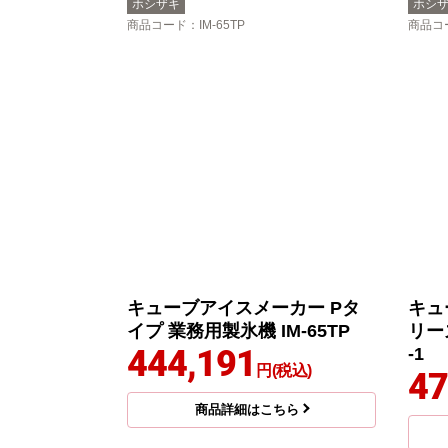
ホシザキ
ホシ
商品コード
：IM-65TP
商品コ
キューブアイスメーカー Pタ
キュ
イプ 業務用製氷機 IM-65TP
リー
444,191
-1
円(税込)
47
商品詳細はこちら