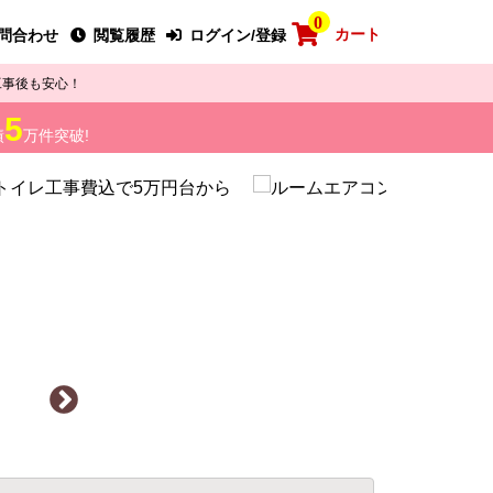
0
カート
問合わせ
閲覧履歴
ログイン/登録
工事後も安心！
5
績
万件突破!