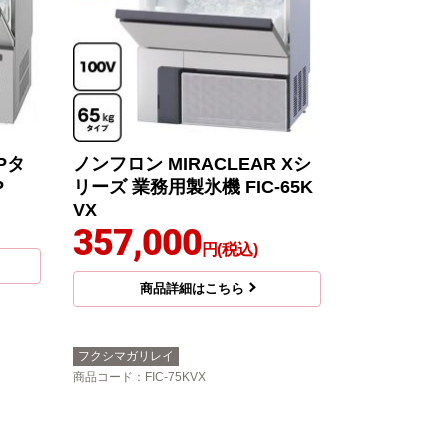
Pタ
ノンフロン MIRACLEAR Xシ
P
リーズ 業務用製氷機 FIC-65K
VX
357,000
円(税込)
商品詳細はこちら
フクシマガリレイ
商品コード
：FIC-75KVX