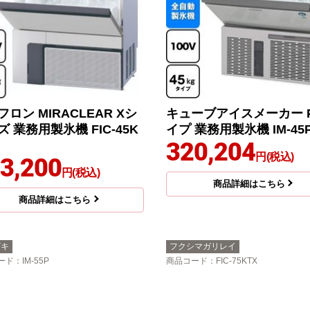
ロン MIRACLEAR Xシ
キューブアイスメーカー 
 業務用製氷機 FIC-45K
イプ 業務用製氷機 IM-45
320,204
円(税込)
3,200
円(税込)
商品詳細はこちら
商品詳細はこちら
ザキ
フクシマガリレイ
ード
：IM-55P
商品コード
：FIC-75KTX