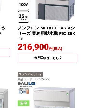
Pタ
ノンフロン MIRACLEAR Xシ
P
リーズ 業務用製氷機 FIC-35K
TX
216,900
円(税込)
商品詳細はこちら
フクシマガリレイ
商品コード
：FIC-65KVX