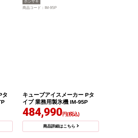
ホシザキ
商品コード
：IM-95P
Pタ
キューブアイスメーカー Pタ
TP
イプ 業務用製氷機 IM-95P
484,990
円(税込)
商品詳細はこちら