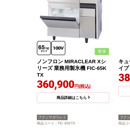
ノンフロン MIRACLEAR Xシ
キュ
リーズ 業務用製氷機 FIC-65K
イプ 
38
TX
360,900
円(税込)
商品詳細はこちら
フクシマガリレイ
フク
商品コード
：FIC-95KTX
商品コ