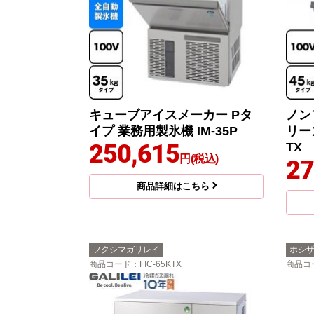
キューブアイスメーカー Pタ
ノンフ
イプ 業務用製氷機 IM-35P
リーズ
250,615
TX
円(税込)
27
商品詳細はこちら
フクシマガリレイ
ホシ
商品コード
：FIC-65KTX
商品コ