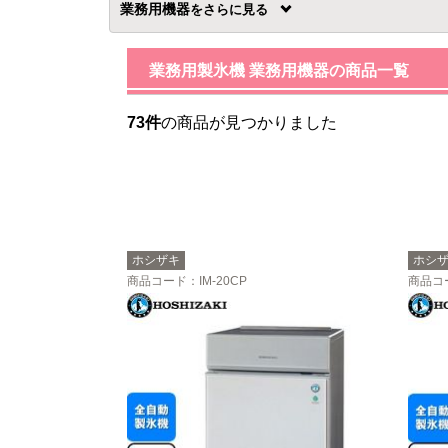
業務用機器
を
業務用製氷機 業務用機器の商品一覧
73件
の商品が見つかりました
ホシザキ
ホシ
商品コード
：IM-20CP
商品コ