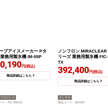
ーブアイスメーカー Pタ
ノンフロン MIRACLEAR
業務用製氷機 IM-55P
リーズ 業務用製氷機 FIC-
0,190
TX
円(税込)
392,400
円(税込)
商品詳細はこちら
商品詳細はこちら
シマガリレイ
ホシザキ
ード
：FIC-95KVX
商品コード
：IM-65P