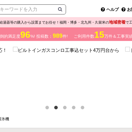
ヘルプ
お
地域密着
給湯器等の購入から設置までお任せ！福岡・博多・北九州・久留米の
で
96
15
989
倒的満足度
%! 投稿数：
件!
ご利用件数
万件＆工事実
製氷機