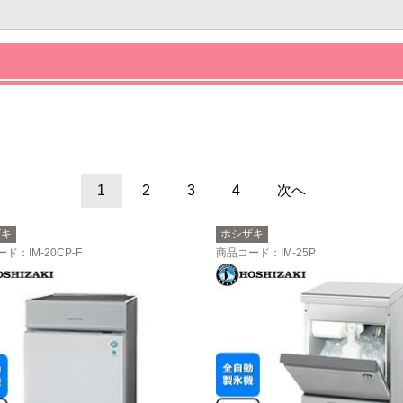
1
2
3
4
次へ
ザキ
ホシザキ
ード
：IM-20CP-F
商品コード
：IM-25P