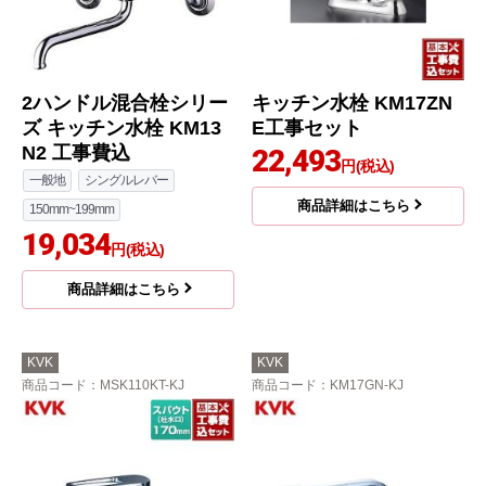
2ハンドル混合栓シリー
キッチン水栓 KM17ZN
ズ キッチン水栓 KM13
E工事セット
N2 工事費込
22,493
円(税込)
一般地
シングルレバー
商品詳細はこちら
150mm~199mm
19,034
円(税込)
商品詳細はこちら
KVK
KVK
商品コード
：MSK110KT-KJ
商品コード
：KM17GN-KJ