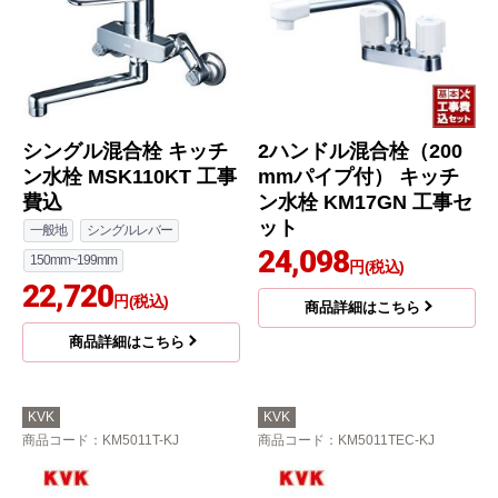
シングル混合栓 キッチ
2ハンドル混合栓（200
ン水栓 MSK110KT 工事
mmパイプ付） キッチ
費込
ン水栓 KM17GN 工事セ
ット
一般地
シングルレバー
24,098
150mm~199mm
円(税込)
22,720
円(税込)
商品詳細はこちら
商品詳細はこちら
KVK
KVK
商品コード
：KM5011T-KJ
商品コード
：KM5011TEC-KJ