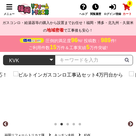
0
カート
メニュー
ヘルプ
閲覧履歴
ログイン/登録
ガスコンロ・給湯器等の購入から設置までお任せ！福岡・博多・北九州・久留米
地域密着
の
で工事後も安心！
96
989
圧倒的満足度
%! 投稿数：
件!
15
5
ご利用件数
万件＆工事実績
万件突破!
福岡リフォームトリカエ隊
キッチン水栓
KVK