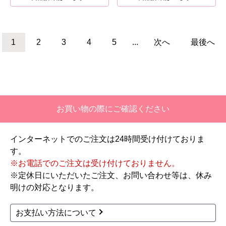
COMBO-LIGHT コンボ-
COMBO-LIGHT コンボ-
ライト 宅配ボックス CT
ライト 宅配ボックス CT
NK6020RXR
NK6020RSC
32,159
32,159
円(税込)
円(税込)
商品詳細はこちら
商品詳細はこちら
1
2
3
4
5
...
次へ
最後へ
お買い物の際にご確認ください
インターネットでのご注文は24時間受け付けておりま