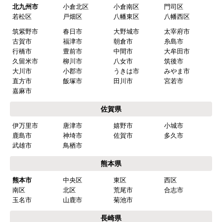
福岡県
福岡市
博多区
東区
中央区
南区
西区
城南区
早良区
北九州市
小倉北区
小倉南区
門司区
若松区
戸畑区
八幡東区
八幡西区
筑紫野市
春日市
大野城市
太宰府市
古賀市
福津市
朝倉市
糸島市
行橋市
豊前市
中間市
大牟田市
久留米市
柳川市
八女市
筑後市
大川市
小郡市
うきは市
みやま市
直方市
飯塚市
田川市
宮若市
嘉麻市
佐賀県
伊万里市
唐津市
嬉野市
小城市
鹿島市
神埼市
佐賀市
多久市