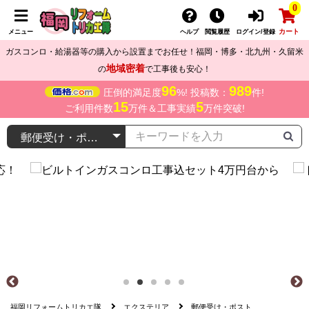
0
カート
メニュー
ヘルプ
閲覧履歴
ログイン/登録
ガスコンロ・給湯器等の購入から設置までお任せ！福岡・博多・北九州・久留米
地域密着
の
で工事後も安心！
96
989
圧倒的満足度
%! 投稿数：
件!
15
5
ご利用件数
万件＆工事実績
万件突破!
福岡リフォームトリカエ隊
エクステリア
郵便受け・ポスト